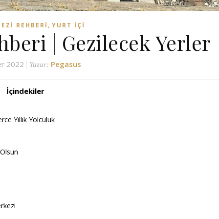
,
GEZI REHBERI
YURT İÇI
beri | Gezilecek Yerler
er 2022
Pegasus
Yazar:
İçindekiler
rce Yıllık Yolculuk
m Olsun
erkezi