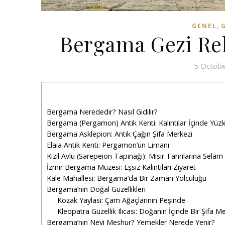
,
GENEL
Bergama Gezi Reh
5 Octob
Bergama Nerededir? Nasıl Gidilir?
Bergama (Pergamon) Antik Kenti: Kalıntılar İçinde Yüzle
Bergama Asklepion: Antik Çağın Şifa Merkezi
Elaia Antik Kenti: Pergamon’un Limanı
Kızıl Avlu (Sarepeion Tapınağı): Mısır Tanrılarına Sela
İzmir Bergama Müzesi: Eşsiz Kalıntıları Ziyaret
Kale Mahallesi: Bergama’da Bir Zaman Yolculuğu
Bergama’nın Doğal Güzellikleri
Kozak Yaylası: Çam Ağaçlarının Peşinde
Kleopatra Güzellik Ilıcası: Doğanın İçinde Bir Şifa M
Bergama’nın Neyi Meşhur? Yemekler Nerede Yenir?