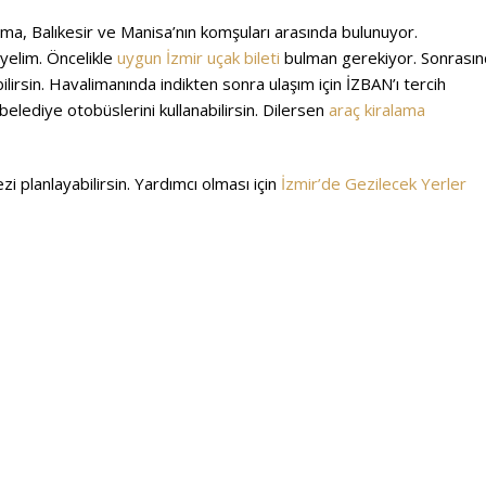
a, Balıkesir ve Manisa’nın komşuları arasında bulunuyor.
yelim. Öncelikle
uygun İzmir uçak bileti
bulman gerekiyor. Sonrası
irsin. Havalimanında indikten sonra ulaşım için İZBAN’ı tercih
elediye otobüslerini kullanabilirsin. Dilersen
araç kiralama
 planlayabilirsin. Yardımcı olması için
İzmir’de Gezilecek Yerler