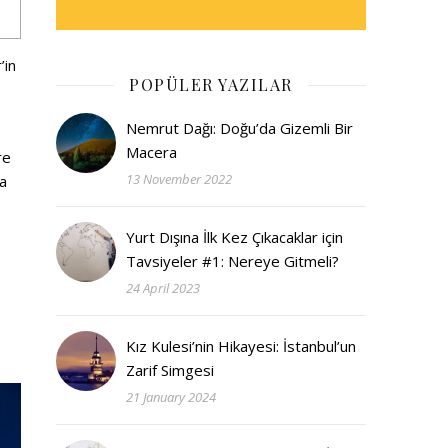
’in
POPÜLER YAZILAR
Nemrut Dağı: Doğu’da Gizemli Bir
Macera
re
13 November 2022
ka
Yurt Dışına İlk Kez Çıkacaklar için
Tavsiyeler #1: Nereye Gitmeli?
24 April 2023
Kız Kulesi’nin Hikayesi: İstanbul’un
Zarif Simgesi
21 January 2024