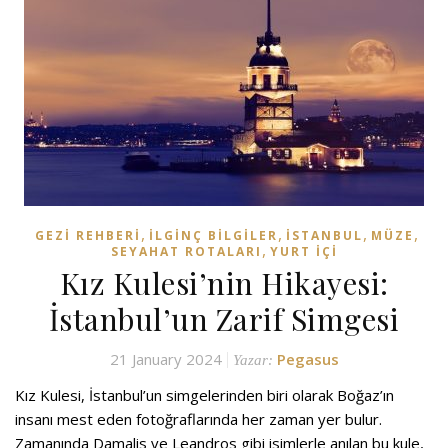
,
,
,
,
GEZI REHBERI
İLGINÇ BILGILER
İSTANBUL
MÜZE
,
SEYAHAT ROTALARI
YURT İÇI
Kız Kulesi’nin Hikayesi:
İstanbul’un Zarif Simgesi
21 January 2024
Pegasus
Yazar:
Kız Kulesi, İstanbul’un simgelerinden biri olarak Boğaz’ın
insanı mest eden fotoğraflarında her zaman yer bulur.
Zamanında Damalis ve Leandros gibi isimlerle anılan bu kule,