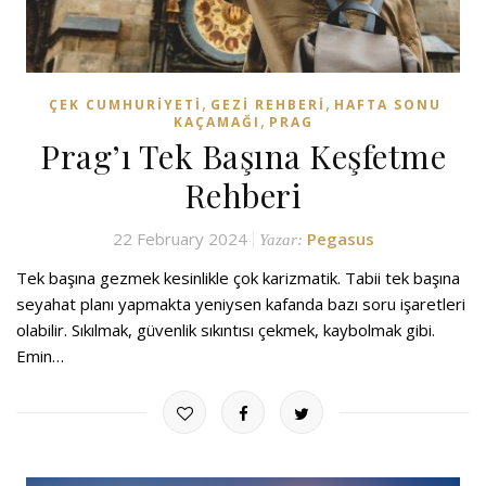
,
,
ÇEK CUMHURIYETI
GEZI REHBERI
HAFTA SONU
,
KAÇAMAĞI
PRAG
Prag’ı Tek Başına Keşfetme
Rehberi
22 February 2024
Pegasus
Yazar:
Tek başına gezmek kesinlikle çok karizmatik. Tabii tek başına
seyahat planı yapmakta yeniysen kafanda bazı soru işaretleri
olabilir. Sıkılmak, güvenlik sıkıntısı çekmek, kaybolmak gibi.
Emin…