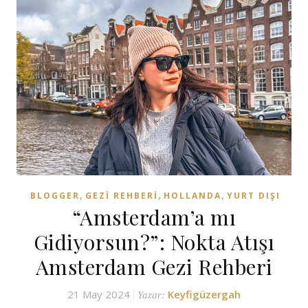
,
,
,
BLOGGER
GEZI REHBERI
HOLLANDA
YURT DIŞI
“Amsterdam’a mı
Gidiyorsun?”: Nokta Atışı
Amsterdam Gezi Rehberi
21 May 2024
Keyfigüzergah
Yazar: