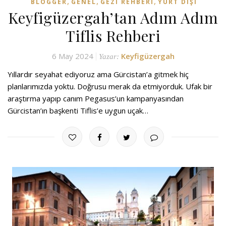
,
,
,
BLOGGER
GENEL
GEZI REHBERI
YURT DIŞI
Keyfigüzergah’tan Adım Adım
Tiflis Rehberi
6 May 2024
Keyfigüzergah
Yazar:
Yıllardır seyahat ediyoruz ama Gürcistan’a gitmek hiç
planlarımızda yoktu. Doğrusu merak da etmiyorduk. Ufak bir
araştırma yapıp canım Pegasus’un kampanyasından
Gürcistan’ın başkenti Tiflis’e uygun uçak…