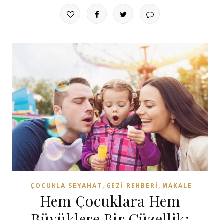
,
,
ÇOCUKLA SEYAHAT
GEZI REHBERI
MAKALE
Hem Çocuklara Hem
Büyüklere Bir Güzellik: