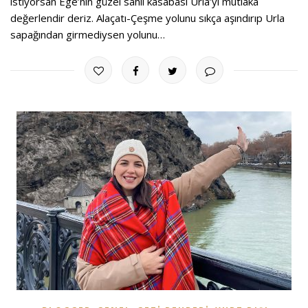
istiyorsan Ege’nin güzel sahil kasabası Urla’yı mutlaka
değerlendir deriz. Alaçatı-Çeşme yolunu sıkça aşındırıp Urla
sapağından girmediysen yolunu…