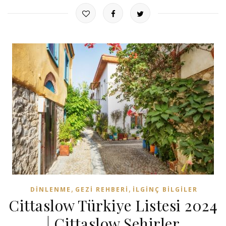
,
,
DINLENME
GEZI REHBERI
İLGINÇ BILGILER
Cittaslow Türkiye Listesi 2024
| Cittaslow Şehirler