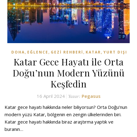
,
,
,
,
DOHA
EĞLENCE
GEZI REHBERI
KATAR
YURT DIŞI
Katar Gece Hayatı ile Orta
Doğu’nun Modern Yüzünü
Keşfedin
16 April 2024
Pegasus
Yazar:
Katar gece hayatı hakkında neler biliyorsun? Orta Doğu’nun
modern yüzü Katar, bölgenin en zengin ülkelerinden biri.
Katar gece hayatı hakkında biraz araştırma yaptık ve
buranın…