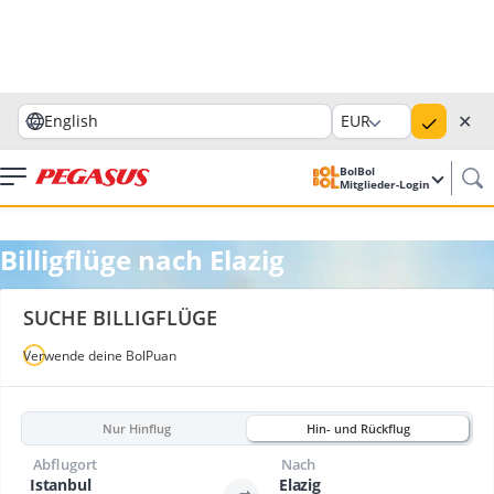
✕
English
EUR
BolBol
Mitglieder-Login
Billigflüge nach Elazig
SUCHE BILLIGFLÜGE
Verwende deine BolPuan
Nur Hinflug
Hin- und Rückflug
Abflugort
Nach
Istanbul
Elazig