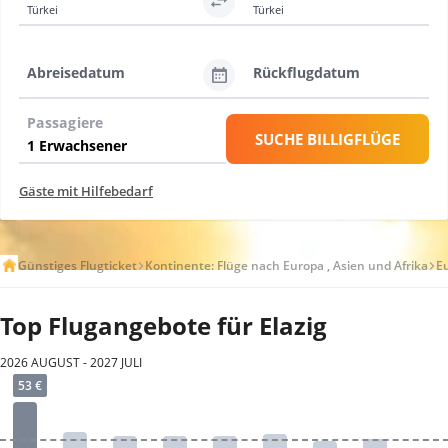
Türkei
Türkei
Abreisedatum
Rückflugdatum
Passagiere
SUCHE BILLIGFLÜGE
Gäste mit Hilfebedarf
Günstiges Flugticket
Kontinente: Flüge nach Europa , Asien und Afrika
E
Top Flugangebote für Elazig
2026 AUGUST - 2027 JULI