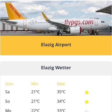
Elazig Airport
Elazig Wetter
Gün
Min
Max
Sa
21ºC
35ºC
So
21ºC
34ºC
Mo
22ºC
33ºC