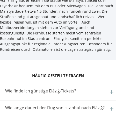
Von Elazıg aus erreichen Sie Städte wie Malatya, Tunceli oder
Diyarbakır bequem mit dem Bus oder Mietwagen. Die Fahrt nach
Malatya dauert etwa 1,5 Stunden, nach Tunceli rund zwei. Die
Straßen sind gut ausgebaut und landschaftlich reizvoll. Wer
flexibel reisen will, ist mit dem Auto im Vorteil. Auch
Minibusverbindungen stehen zur Verfügung und sind
kostengünstig. Die Fernbusse starten meist vom zentralen
Busbahnhof im Stadtzentrum. Elazıg ist somit ein perfekter
Ausgangspunkt für regionale Entdeckungstouren. Besonders für
Rundreisen durch Ostanatolien ist die Lage strategisch günstig.
HÄUFIG GESTELLTE FRAGEN
Wie finde ich günstige Elâzığ-Tickets?
Wie lange dauert der Flug von Istanbul nach Elâzığ?