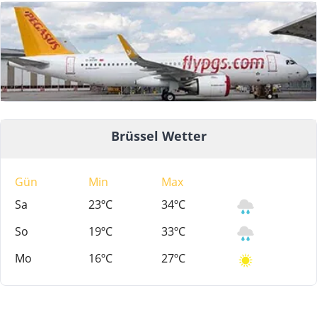
Brüssel Wetter
Gün
Min
Max
Sa
23ºC
34ºC
So
19ºC
33ºC
Mo
16ºC
27ºC