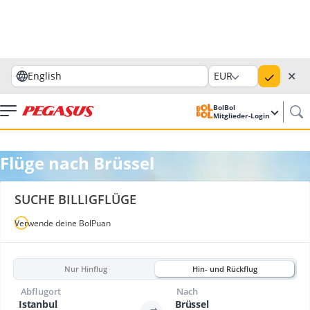
✕
English
EUR
BolBol
Mitglieder-Login
Flüge nach Brüssel
SUCHE BILLIGFLÜGE
Verwende deine BolPuan
Nur Hinflug
Hin- und Rückflug
Abflugort
Nach
Istanbul
Brüssel