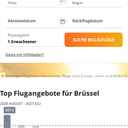
Türkei
Belgien
Abreisedatum
Rückflugdatum
Passagiere
SUCHE BILLIGFLÜGE
Gäste mit Hilfebedarf
Günstiges Flugticket
Kontinente: Flüge nach Europa , Asien und Afrika
E
Top Flugangebote für Brüssel
2026 AUGUST - 2027 JULI