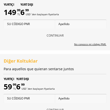
YURTIÇI
YURT DIŞI
149
6
99
99
TL
USD`den başlayan fiyatlarla
CONTINUAR
No conozco mi código PNR.
Diğer Koltuklar
Para aquellos que quieran sentarse juntos
YURTIÇI
YURT DIŞI
59
6
99
99
TL
USD`den başlayan fiyatlarla
CONTINUAR