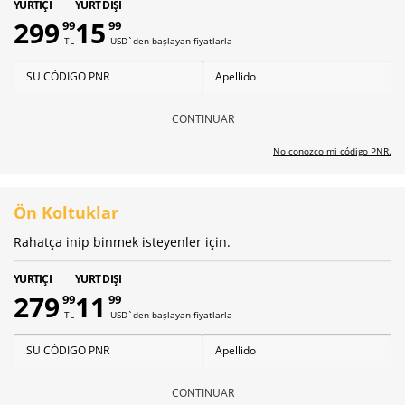
YURTIÇI
YURT DIŞI
299
15
99
99
TL
USD`den başlayan fiyatlarla
CONTINUAR
No conozco mi código PNR.
Ön Koltuklar
Rahatça inip binmek isteyenler için.
YURTIÇI
YURT DIŞI
279
11
99
99
TL
USD`den başlayan fiyatlarla
CONTINUAR