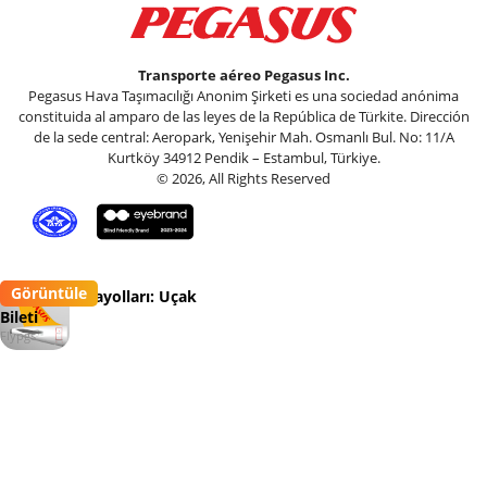
Transporte aéreo Pegasus Inc.
Pegasus Hava Taşımacılığı Anonim Şirketi es una sociedad anónima
constituida al amparo de las leyes de la República de Türkite. Dirección
de la sede central: Aeropark, Yenişehir Mah. Osmanlı Bul. No: 11/A
Kurtköy 34912 Pendik – Estambul, Türkiye.
© 2026, All Rights Reserved
Görüntüle
Pegasus Havayolları: Uçak
Bileti
Flypgs