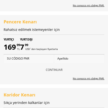
No conozco mi código PNR.
Pencere Kenarı
Rahatsız edilmek istemeyenler için
YURTIÇI
YURT DIŞI
169
7
99
99
TL
USD`den başlayan fiyatlarla
CONTINUAR
No conozco mi código PNR.
Koridor Kenarı
Sıkça yerinden kalkanlar için