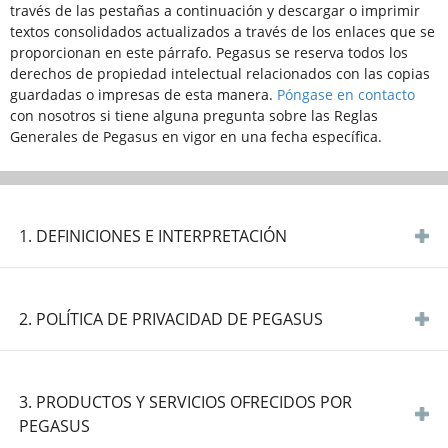
través de las pestañas a continuación y descargar o imprimir
textos consolidados actualizados a través de los enlaces que se
proporcionan en este párrafo. Pegasus se reserva todos los
derechos de propiedad intelectual relacionados con las copias
guardadas o impresas de esta manera.
Póngase en contacto
con nosotros si tiene alguna pregunta sobre las Reglas
Generales de Pegasus en vigor en una fecha específica.
1. DEFINICIONES E INTERPRETACIÓN
AVISO IMPORTANTE:
2. POLÍTICA DE PRIVACIDAD DE PEGASUS
Con el objetivo de prevenir la propagación del virus que
causa la pandemia de COVID-19 y en línea con la regulación
AVISO IMPORTANTE:
y orientación del Ministerio de Salud de Turquía, Ministerio
3. PRODUCTOS Y SERVICIOS OFRECIDOS POR
de Infraestructura y Transporte de Turquía, la Dirección
Con el objetivo de prevenir la propagación del virus que
PEGASUS
General de Aviación Civil de Turquía y otras autoridades
causa la pandemia de COVID-19 y en línea con la regulación