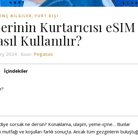
,
GINÇ BILGILER
YURT DIŞI
lerinin Kurtarıcısı eSIM
sıl Kullanılır?
ary 2024
Pegasus
Yazar:
İçindekiler
r?
?” diye sorsak ne dersin? Konaklama, ulaşım, yeme-içme… Bunlar
n mutfağı ve koşulları farklı sonuçta. Ancak tüm gezginlerin buluştu