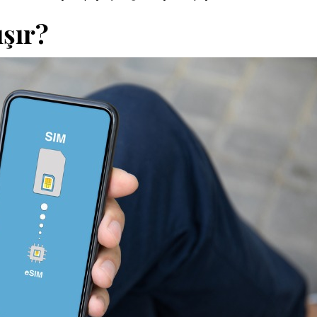
ışır?