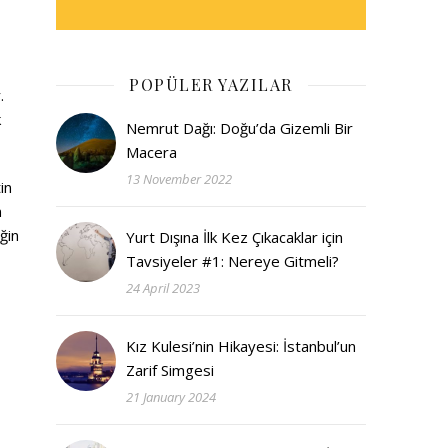
POPÜLER YAZILAR
.
k
Nemrut Dağı: Doğu’da Gizemli Bir
Macera
13 November 2022
in
n
ğin
Yurt Dışına İlk Kez Çıkacaklar için
Tavsiyeler #1: Nereye Gitmeli?
24 April 2023
Kız Kulesi’nin Hikayesi: İstanbul’un
Zarif Simgesi
21 January 2024