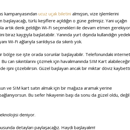
gasus kampanyasından
ucuz uçak biletini
almışsın, vize işlemlerini
başlayacağı, türlü keşiflere açıldığın o güne gelmişiz. Yani uçağın
ola artık denk geldiğin Wi-Fi seçenekleri ile devam etmen gerekiyor
 biraz kaygıyla başlatabilir. Yanında yurt dışında kullandığın yede
anı Wi-Fi ağlarıyla sarıldıysa da sıkıntı yok.
bir bölge ise işte orada sorunlar başlayabilir. Telefonundaki internet
lir. Bu can sıkıntılarını çözmek için havalimanında SIM Kart alabileceği
e işini çözebilirsin. Güzel başlayan ancak bir miktar döviz kaybetti
rsun ve SIM kart satın almak için bir mağaza aramak yerine
ağlanıyorsun. Bu sefer hikayenin başı da sonu da güzel oldu, değil
eknolojisi deniyor.
usunda detayları paylaşacağız. Haydi başlayalım!