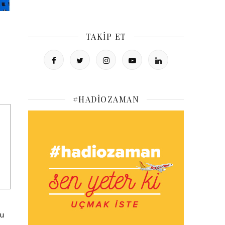
TAKIP ET
#HADIOZAMAN
ğu