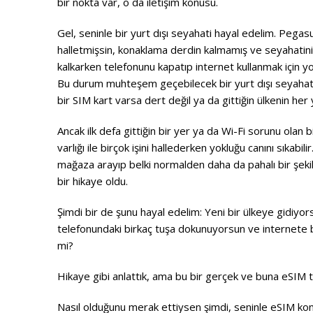
bir nokta var, o da iletişim konusu.
Gel, seninle bir yurt dışı seyahati hayal edelim. Pe
halletmişsin, konaklama derdin kalmamış ve seyahatinin 
kalkarken telefonunu kapatıp internet kullanmak için y
Bu durum muhteşem geçebilecek bir yurt dışı seyahatini
bir SIM kart varsa dert değil ya da gittiğin ülkenin her y
Ancak ilk defa gittiğin bir yer ya da Wi-Fi sorunu olan 
varlığı ile birçok işini hallederken yokluğu canını sıkabi
mağaza arayıp belki normalden daha da pahalı bir şekild
bir hikaye oldu.
Şimdi bir de şunu hayal edelim: Yeni bir ülkeye gidiyo
telefonundaki birkaç tuşa dokunuyorsun ve internete b
mi?
Hikaye gibi anlattık, ama bu bir gerçek ve buna eSIM t
Nasıl olduğunu merak ettiysen şimdi, seninle eSIM kon