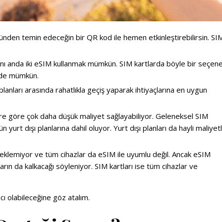
öründen temin edeceğin bir QR kod ile hemen etkinleştirebilirsin. SI
ı anda iki eSIM kullanmak mümkün. SIM kartlarda böyle bir seçen
nde mümkün.
planları arasında rahatlıkla geçiş yaparak ihtiyaçlarına en uygun
re göre çok daha düşük maliyet sağlayabiliyor. Geleneksel SIM
yurt dışı planlarına dahil oluyor. Yurt dışı planları da hayli maliyetl
eklemiyor ve tüm cihazlar da eSIM ile uyumlu değil. Ancak eSIM
ların da kalkacağı söyleniyor. SIM kartları ise tüm cihazlar ve
ı olabileceğine göz atalım.