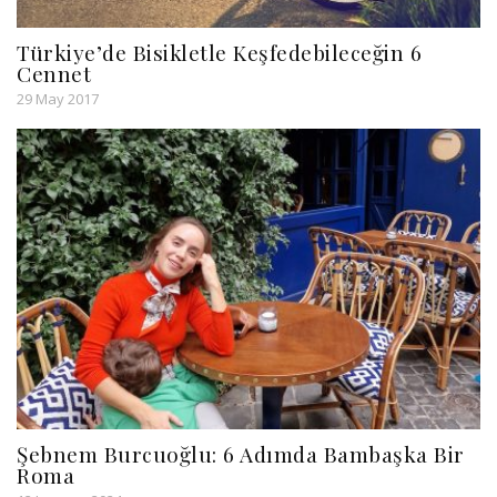
Türkiye’de Bisikletle Keşfedebileceğin 6
Cennet
29 May 2017
Şebnem Burcuoğlu: 6 Adımda Bambaşka Bir
Roma