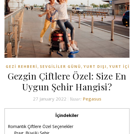
,
,
,
GEZI REHBERI
SEVGILILER GÜNÜ
YURT DIŞI
YURT İÇI
Gezgin Çiftlere Özel: Size En
Uygun Şehir Hangisi?
27 January 2022
Pegasus
Yazar:
İçindekiler
Romantik Çiftlere Özel Seçenekler
Prag: Büyülü Şehir