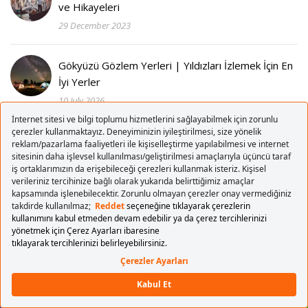
ve Hikayeleri
29 December 2023
Gökyüzü Gözlem Yerleri | Yıldızları İzlemek İçin En
İyi Yerler
10 July 2026
KATEGORILER
Kategoriler
SON YAZILAR
Şehrin Nabzı: İstanbul’da Bu Ay Hangi Etkinlikler
Var? (Ağustos 2026)
30 July 2026