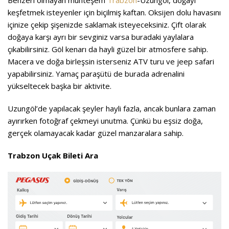
Benzeri olmayan muhteşem
Trabzon
-Uzungöl, doğayı
keşfetmek isteyenler için biçilmiş kaftan. Oksijen dolu havasını
içinize çekip şişenizde saklamak isteyeceksiniz. Çift olarak
doğaya karşı ayrı bir sevginiz varsa buradaki yaylalara
çıkabilirsiniz. Göl kenarı da hayli güzel bir atmosfere sahip.
Macera ve doğa birleşsin isterseniz ATV turu ve jeep safari
yapabilirsiniz. Yamaç paraşütü de burada adrenalini
yükseltecek başka bir aktivite.
Uzungöl’de yapılacak şeyler hayli fazla, ancak bunlara zaman
ayırırken fotoğraf çekmeyi unutma. Çünkü bu eşsiz doğa,
gerçek olamayacak kadar güzel manzaralara sahip.
Trabzon Uçak Bileti Ara