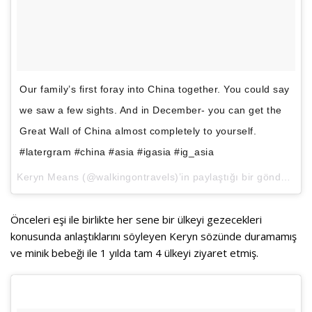
Our family’s first foray into China together. You could say
we saw a few sights. And in December- you can get the
Great Wall of China almost completely to yourself.
#latergram #china #asia #igasia #ig_asia
Keryn Means
(@walkingontravels)’in paylaştığı bir gönderi (
Ma
Önceleri eşi ile birlikte her sene bir ülkeyi gezecekleri
konusunda anlaştıklarını söyleyen Keryn sözünde duramamış
ve minik bebeği ile 1 yılda tam 4 ülkeyi ziyaret etmiş.