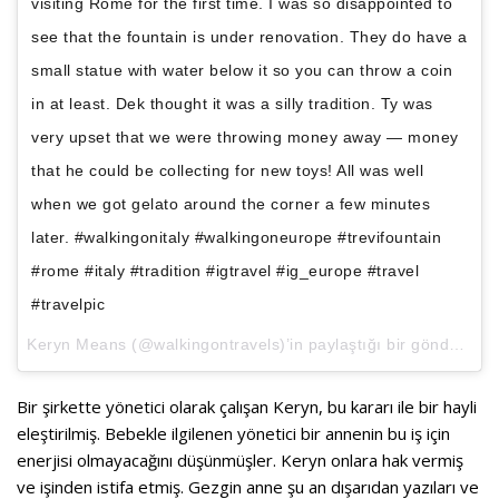
visiting Rome for the first time. I was so disappointed to
see that the fountain is under renovation. They do have a
small statue with water below it so you can throw a coin
in at least. Dek thought it was a silly tradition. Ty was
very upset that we were throwing money away — money
that he could be collecting for new toys! All was well
when we got gelato around the corner a few minutes
later. #walkingonitaly #walkingoneurope #trevifountain
#rome #italy #tradition #igtravel #ig_europe #travel
#travelpic
Keryn Means
(@walkingontravels)’in paylaştığı bir gönderi (
Ma
Bir şirkette yönetici olarak çalışan Keryn, bu kararı ile bir hayli
eleştirilmiş. Bebekle ilgilenen yönetici bir annenin bu iş için
enerjisi olmayacağını düşünmüşler. Keryn onlara hak vermiş
ve işinden istifa etmiş. Gezgin anne şu an dışarıdan yazıları ve