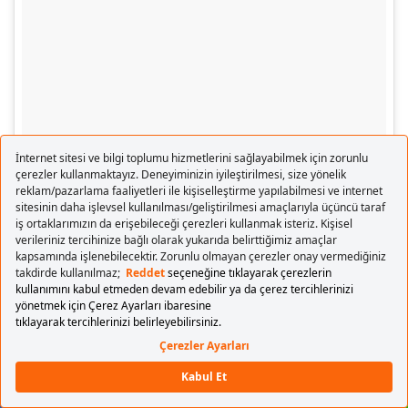
Kahire’ye ne kadar süre ayırmalı? Bizim 1.5 gümümüz
vardı ve bunun bir tam gününü gezmeye ayırdık. Sabah 9
ile akşam üstü 17 arası gezdik ve Piramitler, Mısır
Müzesi, Khan El- Khalili pazarını görebildik. Müzeyi daha
önce söylediğim üzere pek gezemedik tabi, daha uzun
süre gerekiyor. Bu saat aralığında ayrıca öğle yemeğimizi
yedik ve birkaç hediyelik eşyacı gezdik. İlk bakış için
buraları gezmek yeterli, bunların dışında camileri, kaleyi,