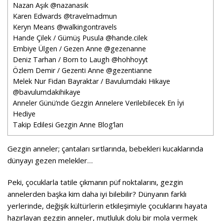
Nazan Aşık @nazanasik
Karen Edwards @travelmadmun
Keryn Means @walkingontravels
Hande Çilek / Gümüş Pusula @hande.cilek
Embiye Ülgen / Gezen Anne @gezenanne
Deniz Tarhan / Born to Laugh @hohhoyyt
Özlem Demir / Gezenti Anne @gezentianne
Melek Nur Fidan Bayraktar / Bavulumdaki Hikaye
@bavulumdakihikaye
Anneler Günü’nde Gezgin Annelere Verilebilecek En İyi
Hediye
Takip Edilesi Gezgin Anne Blog’ları
Gezgin anneler; çantaları sırtlarında, bebekleri kucaklarında
dünyayı gezen melekler…
Peki, çocuklarla tatile çıkmanın püf noktalarını, gezgin
annelerden başka kim daha iyi bilebilir? Dünyanın farklı
yerlerinde, değişik kültürlerin etkileşimiyle çocuklarını hayata
hazırlayan gezgin anneler, mutluluk dolu bir mola vermek