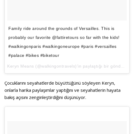
Family ride around the grounds of Versailles. This is
probably our favorite @fattiretours so far with the kids!
#walkingonparis #walkingoneurope #paris #versailles
#palace #bikes #biketour
Keryn Means
(@walkingontravels)’in paylaştığı bir gönderi (
Ni
Çocuklarını seyahatlerde büyüttüğünü söyleyen Keryn,
onlarla harika paylaşımlar yaptığını ve seyahatlerin hayata
bakış açısını zenginleştirdiğini düşünüyor.