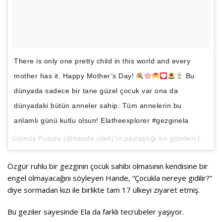
There is only one pretty child in this world and every
mother has it. Happy Mother’s Day!
Bu
dünyada sadece bir tane güzel çocuk var ona da
dünyadaki bütün anneler sahip. Tüm annelerin bu
anlamlı günü kutlu olsun! Elatheexplorer #gezginela
Gümüş Pusula
(@hande.cilek)’in paylaştığı bir gönderi (
May 1
Özgür ruhlu bir gezginin çocuk sahibi olmasının kendisine bir
engel olmayacağını söyleyen Hande, “Çocukla nereye gidilir?”
diye sormadan kızı ile birlikte tam 17 ülkeyi ziyaret etmiş.
Bu geziler sayesinde Ela da farklı tecrübeler yaşıyor.