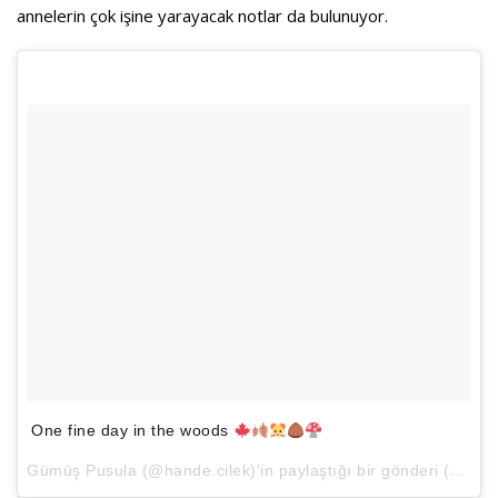
annelerin çok işine yarayacak notlar da bulunuyor.
One fine day in the woods
Gümüş Pusula
(@hande.cilek)’in paylaştığı bir gönderi (
Kas 1