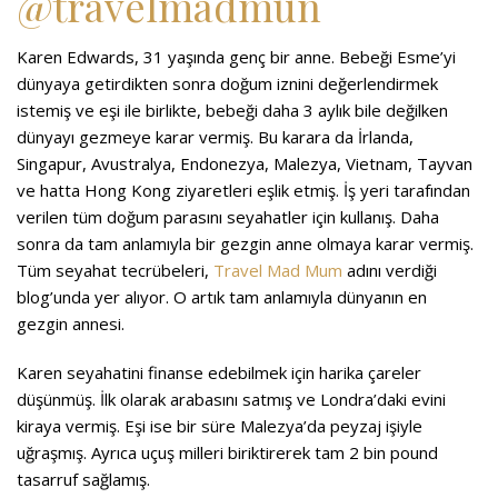
@travelmadmun
Karen Edwards, 31 yaşında genç bir anne. Bebeği Esme’yi
dünyaya getirdikten sonra doğum iznini değerlendirmek
istemiş ve eşi ile birlikte, bebeği daha 3 aylık bile değilken
dünyayı gezmeye karar vermiş. Bu karara da İrlanda,
Singapur, Avustralya, Endonezya, Malezya, Vietnam, Tayvan
ve hatta Hong Kong ziyaretleri eşlik etmiş. İş yeri tarafından
verilen tüm doğum parasını seyahatler için kullanış. Daha
sonra da tam anlamıyla bir gezgin anne olmaya karar vermiş.
Tüm seyahat tecrübeleri,
Travel Mad Mum
adını verdiği
blog’unda yer alıyor. O artık tam anlamıyla dünyanın en
gezgin annesi.
Karen seyahatini finanse edebilmek için harika çareler
düşünmüş. İlk olarak arabasını satmış ve Londra’daki evini
kiraya vermiş. Eşi ise bir süre Malezya’da peyzaj işiyle
uğraşmış. Ayrıca uçuş milleri biriktirerek tam 2 bin pound
tasarruf sağlamış.