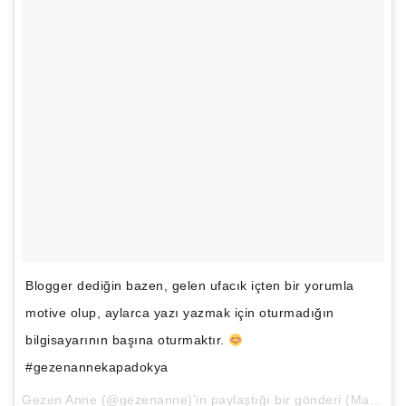
Blogger dediğin bazen, gelen ufacık içten bir yorumla
motive olup, aylarca yazı yazmak için oturmadığın
bilgisayarının başına oturmaktır.
#gezenannekapadokya
Gezen Anne
(@gezenanne)’in paylaştığı bir gönderi (
May 4, 2018 at 5:35öö PDT