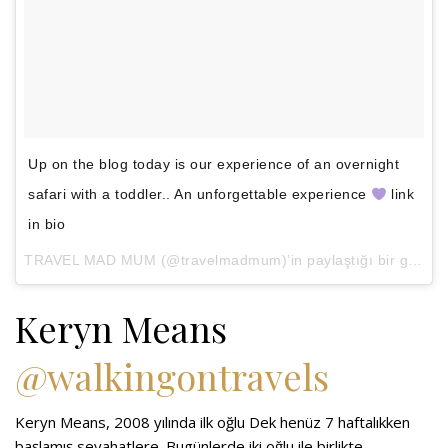
Up on the blog today is our experience of an overnight
safari with a toddler.. An unforgettable experience
link
in bio
TRAVEL MAD MUM
(@travelmadmum)’in paylaştığı bir gönderi (
Keryn Means
@walkingontravels
Keryn Means, 2008 yılında ilk oğlu Dek henüz 7 haftalıkken
başlamış seyahatlere. Bugünlerde iki oğlu ile birlikte