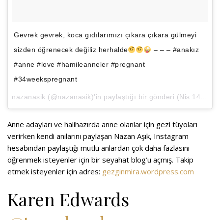
Gevrek gevrek, koca gıdılarımızı çıkara çıkara gülmeyi
sizden öğrenecek değiliz herhalde
– – – #anakız
#anne #love #hamileanneler #pregnant
#34weekspregnant
nazanasik
(@nazanasik)’in paylaştığı bir gönderi (
Nis 14, 2018 at 10:30öö PDT
Anne adayları ve halihazırda anne olanlar için gezi tüyoları
verirken kendi anılarını paylaşan Nazan Aşık, Instagram
hesabından paylaştığı mutlu anlardan çok daha fazlasını
öğrenmek isteyenler için bir seyahat blog’u açmış. Takip
etmek isteyenler için adres:
gezginmira.wordpress.com
Karen Edwards