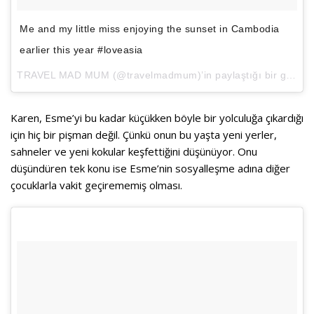
Me and my little miss enjoying the sunset in Cambodia
earlier this year #loveasia
TRAVEL MAD MUM
(@travelmadmum)’in paylaştığı bir gönderi (
Karen, Esme’yi bu kadar küçükken böyle bir yolculuğa çıkardığı
için hiç bir pişman değil. Çünkü onun bu yaşta yeni yerler,
sahneler ve yeni kokular keşfettiğini düşünüyor. Onu
düşündüren tek konu ise Esme’nin sosyalleşme adına diğer
çocuklarla vakit geçirememiş olması.