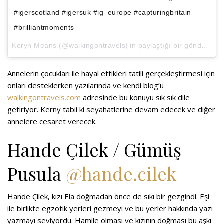
#igerscotland #igersuk #ig_europe #capturingbritain
#brilliantmoments
Keryn Means
(@walkingontravels)’in paylaştığı bir gönderi (
Ma
Annelerin çocukları ile hayal ettikleri tatili gerçekleştirmesi için
onları desteklerken yazılarında ve kendi blog’u
walkingontravels.com
adresinde bu konuyu sık sık dile
getiriyor. Kerny tabii ki seyahatlerine devam edecek ve diğer
annelere cesaret verecek.
Hande Çilek / Gümüş
Pusula
@hande.cilek
Hande Çilek, kızı Ela doğmadan önce de sıkı bir gezgindi. Eşi
ile birlikte egzotik yerleri gezmeyi ve bu yerler hakkında yazı
yazmayı seviyordu. Hamile olması ve kızının doğması bu aşkı