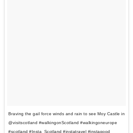
Braving the gail force winds and rain to see Moy Castle in
@visitscotland #walkingonScotland #walkingoneurope
#scotland #Insta_Scotland #instatravel #instagood