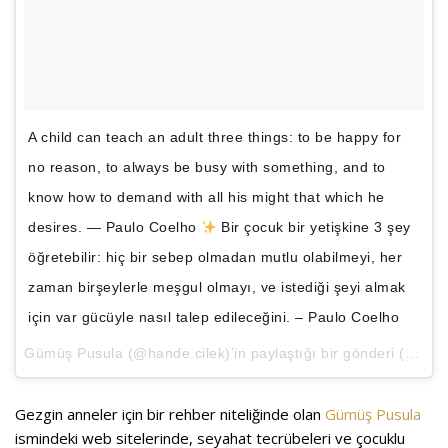
A child can teach an adult three things: to be happy for
no reason, to always be busy with something, and to
know how to demand with all his might that which he
desires. ― Paulo Coelho
Bir çocuk bir yetişkine 3 şey
öğretebilir: hiç bir sebep olmadan mutlu olabilmeyi, her
zaman birşeylerle meşgul olmayı, ve istediği şeyi almak
için var gücüyle nasıl talep edileceğini. – Paulo Coelho
Gümüş Pusula
(@hande.cilek)’in paylaştığı bir gönderi (
Oca 6
Gezgin anneler için bir rehber niteliğinde olan
Gümüş Pusula
ismindeki web sitelerinde, seyahat tecrübeleri ve çocuklu