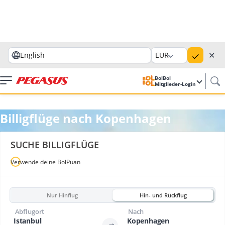
✕
English
EUR
BolBol
Mitglieder-Login
Billigflüge nach Kopenhagen
SUCHE BILLIGFLÜGE
Verwende deine BolPuan
Nur Hinflug
Hin- und Rückflug
Abflugort
Nach
Istanbul
Kopenhagen