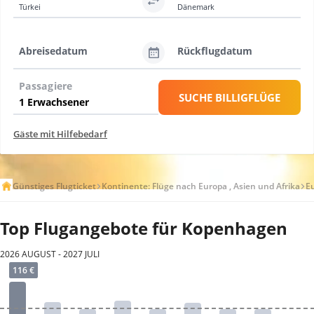
Türkei
Dänemark
Abreisedatum
Rückflugdatum
Passagiere
SUCHE BILLIGFLÜGE
Gäste mit Hilfebedarf
Günstiges Flugticket
Kontinente: Flüge nach Europa , Asien und Afrika
E
Top Flugangebote für Kopenhagen
2026 AUGUST - 2027 JULI