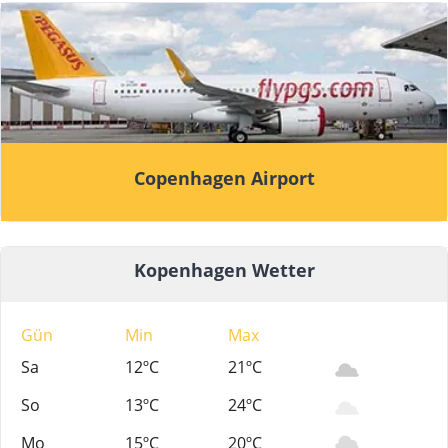
Copenhagen Airport
Kopenhagen Wetter
Gün
Min
Max
Sa
12ºC
21ºC
So
13ºC
24ºC
Mo
15ºC
20ºC