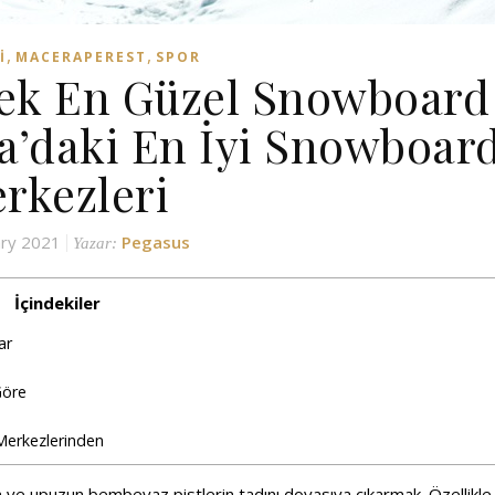
,
,
I
MACERAPEREST
SPOR
cek En Güzel Snowboard
pa’daki En İyi Snowboar
rkezleri
ary 2021
Pegasus
Yazar:
İçindekiler
lar
Göre
 Merkezlerinden
n ve upuzun bembeyaz pistlerin tadını doyasıya çıkarmak. Özellikle 