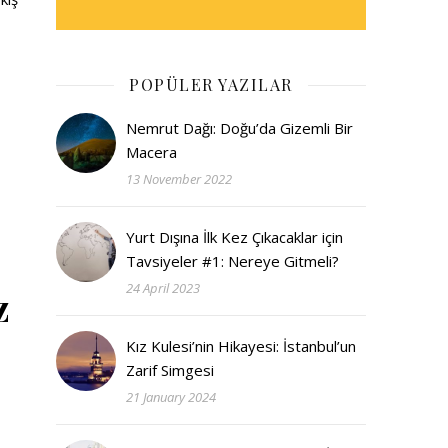
POPÜLER YAZILAR
Nemrut Dağı: Doğu’da Gizemli Bir
Macera
13 November 2022
Yurt Dışına İlk Kez Çıkacaklar için
Tavsiyeler #1: Nereye Gitmeli?
24 April 2023
z
Kız Kulesi’nin Hikayesi: İstanbul’un
Zarif Simgesi
21 January 2024