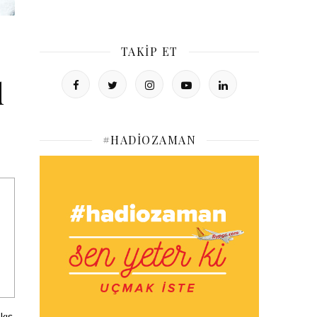
TAKIP ET
d
#HADIOZAMAN
kış