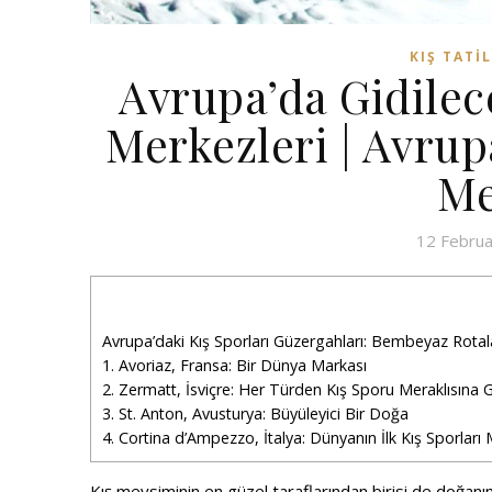
KIŞ TATIL
Avrupa’da Gidile
Merkezleri | Avru
Me
12 Febru
Avrupa’daki Kış Sporları Güzergahları: Bembeyaz Rota
1. Avoriaz, Fransa: Bir Dünya Markası
2. Zermatt, İsviçre: Her Türden Kış Sporu Meraklısına 
3. St. Anton, Avusturya: Büyüleyici Bir Doğa
4. Cortina d’Ampezzo, İtalya: Dünyanın İlk Kış Sporları
Kış mevsiminin en güzel taraflarından birisi de doğanı