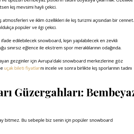
tsen kış mevsimi hayli çekici.
tmosferleri ve iklim özellikleri ile kış turizmi açısından bir cennet.
ldukça popüler ve ilgi çekici.
k ifade edilebilecek snowboard, kışın yapılabilecek en zevkli
uğu sınırsız eğlence ile ekstrem spor meraklılarının odağında.
rayan gezginler için Avrupa’daki snowboard merkezlerine göz
nce
uçak bileti fiyatları
nı incele ve sonra birlikte kış sporlarının tadını
ları Güzergahları: Bembeya
 say bitmez. Bu sebeple biz senin için popüler snowboard