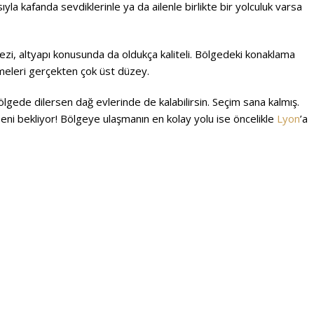
la kafanda sevdiklerinle ya da ailenle birlikte bir yolculuk varsa
kezi, altyapı konusunda da oldukça kaliteli. Bölgedeki konaklama
emeleri gerçekten çok üst düzey.
ölgede dilersen dağ evlerinde de kalabilirsin. Seçim sana kalmış.
seni bekliyor! Bölgeye ulaşmanın en kolay yolu ise öncelikle
Ly
o
n
’a