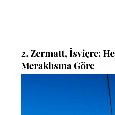
2. Zermatt, İsviçre: H
Meraklısına Göre