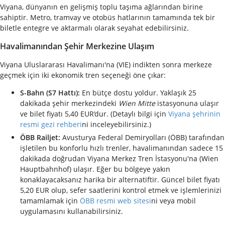
Viyana, dünyanın en gelişmiş toplu taşıma ağlarından birine
sahiptir. Metro, tramvay ve otobüs hatlarının tamamında tek bir
biletle entegre ve aktarmalı olarak seyahat edebilirsiniz.
Havalimanından Şehir Merkezine Ulaşım
Viyana Uluslararası Havalimanı'na (VIE) indikten sonra merkeze
geçmek için iki ekonomik tren seçeneği öne çıkar:
S-Bahn (S7 Hattı):
En bütçe dostu yoldur. Yaklaşık 25
dakikada şehir merkezindeki
Wien Mitte
istasyonuna ulaşır
ve bilet fiyatı 5,40 EUR’dur. (Detaylı bilgi için
Viyana şehrinin
resmi gezi rehberi
ni inceleyebilirsiniz.)
ÖBB Railjet:
Avusturya Federal Demiryolları (ÖBB) tarafından
işletilen bu konforlu hızlı trenler, havalimanından sadece 15
dakikada doğrudan Viyana Merkez Tren İstasyonu'na (Wien
Hauptbahnhof) ulaşır. Eğer bu bölgeye yakın
konaklayacaksanız harika bir alternatiftir. Güncel bilet fiyatı
5,20 EUR olup, sefer saatlerini kontrol etmek ve işlemlerinizi
tamamlamak için
ÖBB resmi web sitesi
ni veya mobil
uygulamasını kullanabilirsiniz.