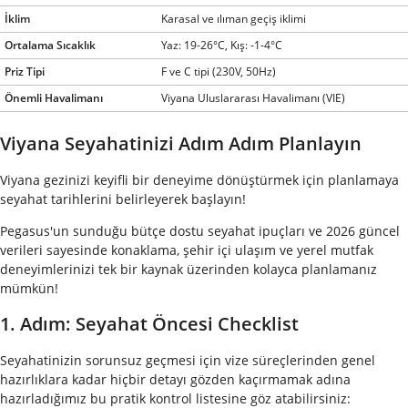
İklim
Karasal ve ılıman geçiş iklimi
Ortalama Sıcaklık
Yaz: 19-26°C, Kış: -1-4°C
Priz Tipi
F ve C tipi (230V, 50Hz)
Önemli Havalimanı
Viyana Uluslararası Havalimanı (VIE)
Viyana Seyahatinizi Adım Adım Planlayın
Viyana gezinizi keyifli bir deneyime dönüştürmek için planlamaya
seyahat tarihlerini belirleyerek başlayın!
Pegasus'un sunduğu bütçe dostu seyahat ipuçları ve 2026 güncel
verileri sayesinde konaklama, şehir içi ulaşım ve yerel mutfak
deneyimlerinizi tek bir kaynak üzerinden kolayca planlamanız
mümkün!
1. Adım: Seyahat Öncesi Checklist
Seyahatinizin sorunsuz geçmesi için vize süreçlerinden genel
hazırlıklara kadar hiçbir detayı gözden kaçırmamak adına
hazırladığımız bu pratik kontrol listesine göz atabilirsiniz: