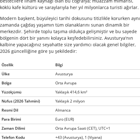
bestecilere ilham kaynağı olan bu coğrafya; muazzam mimarisi,
köklü kafe kültürü ve saraylarıyla her yıl milyonlarca turisti ağırlar.
Modern başkent, büyüleyici tarihi dokusunu titizlikle korurken aynı
zamanda çağdaş yaşamın tüm olanaklarını sunan dinamik bir
merkezdir. Şehirde toplu taşıma oldukça gelişmiştir ve bu sayede
bölgenin dört bir yanını kolayca keşfedebilirsiniz. Avusturya'nın
kalbine yapacağınız seyahatte size yardımcı olacak genel bilgiler,
2026 güncelliğine göre şu şekildedir:
Özellik
Bilgi
Ülke
Avusturya
Bölge
Orta Avrupa
Yüzölçümü
Yaklaşık 414,6 km²
Nüfus (2026 Tahmini)
Yaklaşık 2 milyon
Resmi Dil
Almanca
Para Birimi
Euro (EUR)
Zaman Dilimi
Orta Avrupa Saati (CET), UTC+1
Telefon Kodu
+43 (Avusturya), 1 (Viyana)