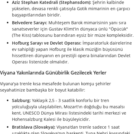
Aziz Stephan Katedrali (Stephansdom):
Şehrin kalbinde
yükselen, devasa renkli çatısıyla Gotik mimarinin en çarpıcı
başyapıtlarından biridir.
Belvedere Sarayı:
Muhteşem Barok mimarisinin yanı sıra
sanatseverler için Gustav Klimt'in dünyaca ünlü "Öpücük"
(The Kiss) tablosunu barındıran eşsiz bir müze kompleksidir.
Hofburg Sarayı ve Devlet Operası:
İmparatorluk dairelerine
ev sahipliği yapan Hofburg ile klasik müziğin büyüsünü
hissettiren dünyanın en prestijli opera binalarından Devlet
Operası listenizde olmalıdır.
Viyana Yakınlarında Günübirlik Gezilecek Yerler
Viyana'ya trenle kısa mesafede bulunan komşu şehirler
seyahatinize bambaşka bir boyut katabilir:
Salzburg:
Yaklaşık 2,5 - 3 saatlik konforlu bir tren
yolculuğuyla ulaşılabilen, Mozart'ın doğduğu bu masalsı
kent, UNESCO Dünya Mirası listesindeki tarihi merkezi ve
Hohensalzburg Kalesi ile büyüleyicidir.
Bratislava (Slovakya):
Viyana'dan trenle sadece 1 saat
uzaklıkta olan Slovakya'nın başkenti, Tuna Nehri kıyısındaki