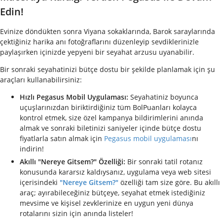
Edin!
Evinize döndükten sonra Viyana sokaklarında, Barok saraylarında
çektiğiniz harika anı fotoğraflarını düzenleyip sevdiklerinizle
paylaşırken içinizde yepyeni bir seyahat arzusu uyanabilir.
Bir sonraki seyahatinizi bütçe dostu bir şekilde planlamak için şu
araçları kullanabilirsiniz:
Hızlı Pegasus Mobil Uygulaması:
Seyahatiniz boyunca
uçuşlarınızdan biriktirdiğiniz tüm BolPuanları kolayca
kontrol etmek, size özel kampanya bildirimlerini anında
almak ve sonraki biletinizi saniyeler içinde bütçe dostu
fiyatlarla satın almak için
Pegasus mobil uygulaması
nı
indirin!
Akıllı "Nereye Gitsem?" Özelliği:
Bir sonraki tatil rotanız
konusunda kararsız kaldıysanız, uygulama veya web sitesi
içerisindeki
"Nereye Gitsem?"
özelliği tam size göre. Bu akıllı
araç; ayırabileceğiniz bütçeye, seyahat etmek istediğiniz
mevsime ve kişisel zevklerinize en uygun yeni dünya
rotalarını sizin için anında listeler!