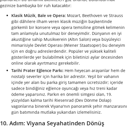
gezinize bambaşka bir ruh katacaktır:
Klasik Müzik, Bale ve Opera:
Mozart, Beethoven ve Strauss
gibi dâhilere ilham veren klasik müziğin başkentinde
görkemli bir konsere veya opera temsiline gitmek kelimenin
tam anlamıyla unutulmaz bir deneyimdir. Dünyanın en iyi
akustiğine sahip Musikverein (Altın Salon) veya büyüleyici
mimarisiyle Devlet Operası (Wiener Staatsoper) bu deneyim
için en doğru adreslerdendir. Popüler ve yüksek kaliteli
gösterilerde yer bulabilmek için biletinizi aylar öncesinden
online olarak ayırtmanız gerekebilir.
Tarihi Prater Eğlence Parkı:
Hem heyecan arayanlar hem de
nostalji severler için harika bir adrestir. Yeşil bir vahanın
içinde yer alan bu parka giriş tamamen ücretsizdir; içeride
sadece bindiğiniz eğlence oyuncağı veya hız treni kadar
ödeme yaparsınız. Parkın en önemli simgesi olan, 19.
yüzyıldan kalma tarihi Riesenrad (Dev Dönme Dolap)
vagonlarına binerek Viyana'nın panoramik şehir manzarasını
gün batımında mutlaka yukarıdan izlemelisiniz.
10. Adım: Viyana Seyahatinden Dönüş