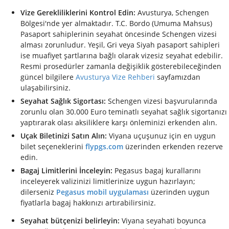
Vize Gerekliliklerini Kontrol Edin:
Avusturya, Schengen
Bölgesi'nde yer almaktadır. T.C. Bordo (Umuma Mahsus)
Pasaport sahiplerinin seyahat öncesinde Schengen vizesi
alması zorunludur. Yeşil, Gri veya Siyah pasaport sahipleri
ise muafiyet şartlarına bağlı olarak vizesiz seyahat edebilir.
Resmi prosedürler zamanla değişiklik gösterebileceğinden
güncel bilgilere
Avusturya Vize Rehberi
sayfamızdan
ulaşabilirsiniz.
Seyahat Sağlık Sigortası:
Schengen vizesi başvurularında
zorunlu olan 30.000 Euro teminatlı seyahat sağlık sigortanızı
yaptırarak olası aksiliklere karşı önleminizi erkenden alın.
Uçak Biletinizi Satın Alın:
Viyana uçuşunuz için en uygun
bilet seçeneklerini
flypgs.com
üzerinden erkenden rezerve
edin.
Bagaj Limitlerini İnceleyin:
Pegasus bagaj kurallarını
inceleyerek valizinizi limitlerinize uygun hazırlayın;
dilerseniz
Pegasus mobil uygulaması
üzerinden uygun
fiyatlarla bagaj hakkınızı artırabilirsiniz.
Seyahat bütçenizi belirleyin:
Viyana seyahati boyunca