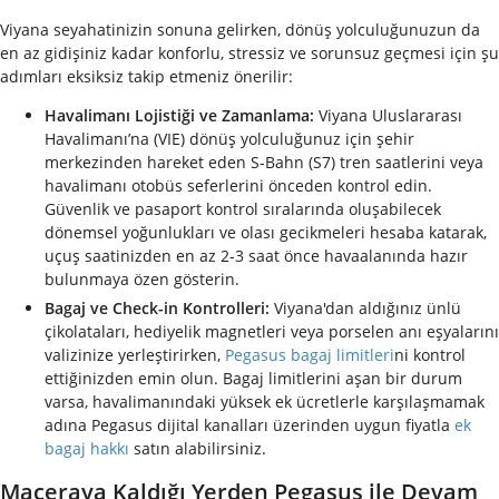
Viyana seyahatinizin sonuna gelirken, dönüş yolculuğunuzun da
en az gidişiniz kadar konforlu, stressiz ve sorunsuz geçmesi için şu
adımları eksiksiz takip etmeniz önerilir:
Havalimanı Lojistiği ve Zamanlama:
Viyana Uluslararası
Havalimanı’na (VIE) dönüş yolculuğunuz için şehir
merkezinden hareket eden S-Bahn (S7) tren saatlerini veya
havalimanı otobüs seferlerini önceden kontrol edin.
Güvenlik ve pasaport kontrol sıralarında oluşabilecek
dönemsel yoğunlukları ve olası gecikmeleri hesaba katarak,
uçuş saatinizden en az 2-3 saat önce havaalanında hazır
bulunmaya özen gösterin.
Bagaj ve Check-in Kontrolleri:
Viyana'dan aldığınız ünlü
çikolataları, hediyelik magnetleri veya porselen anı eşyalarını
valizinize yerleştirirken,
Pegasus bagaj limitleri
ni kontrol
ettiğinizden emin olun. Bagaj limitlerini aşan bir durum
varsa, havalimanındaki yüksek ek ücretlerle karşılaşmamak
adına Pegasus dijital kanalları üzerinden uygun fiyatla
ek
bagaj hakkı
satın alabilirsiniz.
Maceraya Kaldığı Yerden Pegasus ile Devam