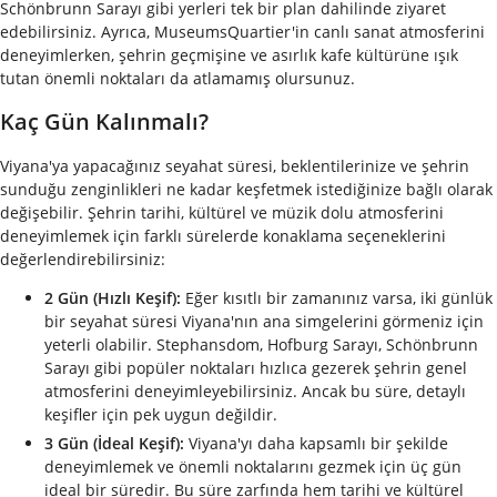
Schönbrunn Sarayı gibi yerleri tek bir plan dahilinde ziyaret
edebilirsiniz. Ayrıca, MuseumsQuartier'in canlı sanat atmosferini
deneyimlerken, şehrin geçmişine ve asırlık kafe kültürüne ışık
tutan önemli noktaları da atlamamış olursunuz.
Kaç Gün Kalınmalı?
Viyana'ya yapacağınız seyahat süresi, beklentilerinize ve şehrin
sunduğu zenginlikleri ne kadar keşfetmek istediğinize bağlı olarak
değişebilir. Şehrin tarihi, kültürel ve müzik dolu atmosferini
deneyimlemek için farklı sürelerde konaklama seçeneklerini
değerlendirebilirsiniz:
2 Gün (Hızlı Keşif):
Eğer kısıtlı bir zamanınız varsa, iki günlük
bir seyahat süresi Viyana'nın ana simgelerini görmeniz için
yeterli olabilir. Stephansdom, Hofburg Sarayı, Schönbrunn
Sarayı gibi popüler noktaları hızlıca gezerek şehrin genel
atmosferini deneyimleyebilirsiniz. Ancak bu süre, detaylı
keşifler için pek uygun değildir.
3 Gün (İdeal Keşif):
Viyana'yı daha kapsamlı bir şekilde
deneyimlemek ve önemli noktalarını gezmek için üç gün
ideal bir süredir. Bu süre zarfında hem tarihi ve kültürel