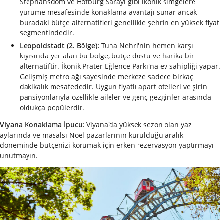
Stephansdom ve Hofburg Sarayı gibi ikonik simgelere
yürüme mesafesinde konaklama avantajı sunar ancak
buradaki bütçe alternatifleri genellikle şehrin en yüksek fiyat
segmentindedir.
Leopoldstadt (2. Bölge):
Tuna Nehri'nin hemen karşı
kıyısında yer alan bu bölge, bütçe dostu ve harika bir
alternatiftir. İkonik Prater Eğlence Parkı'na ev sahipliği yapar.
Gelişmiş metro ağı sayesinde merkeze sadece birkaç
dakikalık mesafededir. Uygun fiyatlı apart otelleri ve şirin
pansiyonlarıyla özellikle aileler ve genç gezginler arasında
oldukça popülerdir.
Viyana Konaklama İpucu:
Viyana'da yüksek sezon olan yaz
aylarında ve masalsı Noel pazarlarının kurulduğu aralık
döneminde bütçenizi korumak için erken rezervasyon yaptırmayı
unutmayın.