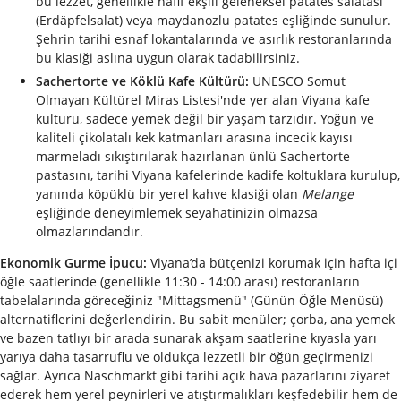
bu lezzet, genellikle hafif ekşili geleneksel patates salatası
(Erdäpfelsalat) veya maydanozlu patates eşliğinde sunulur.
Şehrin tarihi esnaf lokantalarında ve asırlık restoranlarında
bu klasiği aslına uygun olarak tadabilirsiniz.
Sachertorte ve Köklü Kafe Kültürü:
UNESCO Somut
Olmayan Kültürel Miras Listesi'nde yer alan Viyana kafe
kültürü, sadece yemek değil bir yaşam tarzıdır. Yoğun ve
kaliteli çikolatalı kek katmanları arasına incecik kayısı
marmeladı sıkıştırılarak hazırlanan ünlü Sachertorte
pastasını, tarihi Viyana kafelerinde kadife koltuklara kurulup,
yanında köpüklü bir yerel kahve klasiği olan
Melange
eşliğinde deneyimlemek seyahatinizin olmazsa
olmazlarındandır.
Ekonomik Gurme İpucu:
Viyana’da bütçenizi korumak için hafta içi
öğle saatlerinde (genellikle 11:30 - 14:00 arası) restoranların
tabelalarında göreceğiniz "Mittagsmenü" (Günün Öğle Menüsü)
alternatiflerini değerlendirin. Bu sabit menüler; çorba, ana yemek
ve bazen tatlıyı bir arada sunarak akşam saatlerine kıyasla yarı
yarıya daha tasarruflu ve oldukça lezzetli bir öğün geçirmenizi
sağlar. Ayrıca Naschmarkt gibi tarihi açık hava pazarlarını ziyaret
ederek hem yerel peynirleri ve atıştırmalıkları keşfedebilir hem de