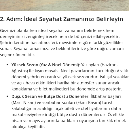
2. Adım: İdeal Seyahat Zamanınızı Belirleyin
Gezinizi planlarken ideal seyahat zamanını belirlemek hem
deneyiminizi zenginleştirecek hem de bütçenizi etkileyecektir.
Şehrin kendine has atmosferi, mevsimlere göre farklı güzellikler
sunar. Seyahat amacınıza ve beklentilerinize göre doğru zamanı
seçmek önemlidir.
Yüksek Sezon (Yaz & Noel Dönemi):
Yaz ayları (Haziran-
Ağustos) ile kışın masalsı Noel pazarlarının kurulduğu Aralık
dönemi şehrin en canlı ve yüksek sezonudur. Işıl ışıl sokaklar
ve açık hava etkinlikleri harika bir atmosfer sunar ancak
konaklama ve bilet maliyetleri bu dönemde artış gösterir.
Düşük Sezon ve Bütçe Dostu Dönemler:
İlkbahar başları
(Mart-Nisan) ve sonbahar sonları (Ekim-Kasım) turist
kalabalığının azaldığı, uçak bileti ve otel fiyatlarının daha
makul seviyelere indiği bütçe dostu dönemlerdir. Özellikle
nisan ve mayıs aylarında parkların uyanışına tanıklık etmek
oldukça keyiflidir.