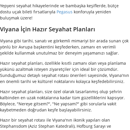
Yepyeni seyahat hikayelerinde ve bambaşka keşiflerde, bütçe
dostu uçak bileti fırsatlarıyla
Pegasus
konforuyla yeniden
buluşmak üzere!
Viyana İçin Hazır Seyahat Planları
Viyana gibi tarihi, sanatı ve görkemli mimariyi bir arada sunan çok
yönlü bir Avrupa başkentini keşfederken, zamanı en verimli
şekilde kullanmak unutulmaz bir deneyim yaşamanızı sağlar.
Hazır seyahat planları, özellikle kısıtlı zamanı olan veya planlama
yükünü azaltmak isteyen ziyaretçiler için ideal bir çözümdür.
Sunduğumuz detaylı seyahat rotası önerileri sayesinde, Viyana'nın
en önemli tarihi ve kültürel noktalarını kolayca keşfedebilirsiniz.
Hazır seyahat planları, size özel olarak tasarlanmış olup şehrin
kalbinden en uzak noktalarına kadar tüm güzelliklerini kapsıyor.
Böylece, "Nereye gitsem?", "Ne yapsam?" gibi sorularla vakit
kaybetmeden doğrudan keşfe başlayabilirsiniz.
Hazır bir seyahat rotası ile Viyana'nın ikonik yapıları olan
Stephansdom (Aziz Stephan Katedrali), Hofburg Sarayı ve