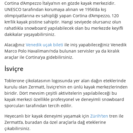
Cortina d’Ampezzo İtalya’nın en gözde kayak merkezidir.
UNESCO tarafından korumaya alınan ve 1956’da kış
olimpiyatlarına ev sahipliği yapan Cortina d’Ampezzo, 120
km’lik kayak pistine sahiptir. Hangi seviyede olursanız olun
rahatlıkla snowboard yapılabilecek olan bu merkezde keyifli
dakikalar yaşayabilirsiniz.
Alacağınız
Venedik uçak bileti
ile iniş yapabileceğiniz Venedik
Marco Polo Havalimanı’nda bulunan servisler ya da kiralık
araçlar ile Cortina’ya gidebilirsiniz.
İsviçre
Toblerone çikolatasının logosunda yer alan dağın eteklerinde
kurulu olan Zermatt, İsviçre’nin en ünlü kayak merkezlerinden
biridir. Dört mevsim çeşitli aktivitelerin yapılabileceği bu
kayak merkezi özellikle profesyonel ve deneyimli snowboard
sporcuları tarafından tercih edilir.
Heyecanlı bir kayak deneyimi yaşamak için
Zürih’ten
tren ile
Zermatt’a, buradan da özel araçlarla dağ eteklerine
çıkabilirsiniz.