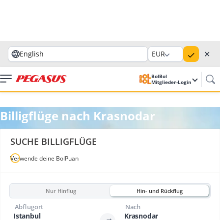
✕
English
EUR
BolBol
Mitglieder-Login
Billigflüge nach Krasnodar
SUCHE BILLIGFLÜGE
Verwende deine BolPuan
Nur Hinflug
Hin- und Rückflug
Abflugort
Nach
Istanbul
Krasnodar