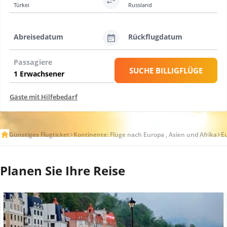
Türkei
Russland
Abreisedatum
Rückflugdatum
Passagiere
SUCHE BILLIGFLÜGE
Gäste mit Hilfebedarf
Günstiges Flugticket
Kontinente: Flüge nach Europa , Asien und Afrika
E
Planen Sie Ihre Reise