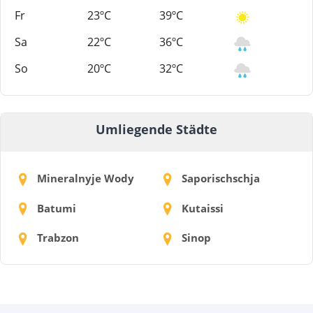
Fr
23ºC
39ºC
Sa
22ºC
36ºC
So
20ºC
32ºC
Umliegende Städte
Mineralnyje Wody
Saporischschja
Batumi
Kutaissi
Trabzon
Sinop