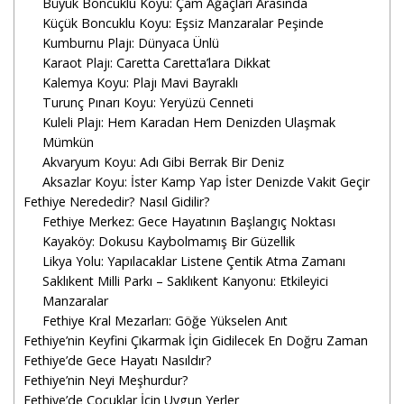
Büyük Boncuklu Koyu: Çam Ağaçları Arasında
Küçük Boncuklu Koyu: Eşsiz Manzaralar Peşinde
Kumburnu Plajı: Dünyaca Ünlü
Karaot Plajı: Caretta Caretta’lara Dikkat
Kalemya Koyu: Plajı Mavi Bayraklı
Turunç Pınarı Koyu: Yeryüzü Cenneti
Kuleli Plajı: Hem Karadan Hem Denizden Ulaşmak
Mümkün
Akvaryum Koyu: Adı Gibi Berrak Bir Deniz
Aksazlar Koyu: İster Kamp Yap İster Denizde Vakit Geçir
Fethiye Nerededir? Nasıl Gidilir?
Fethiye Merkez: Gece Hayatının Başlangıç Noktası
Kayaköy: Dokusu Kaybolmamış Bir Güzellik
Likya Yolu: Yapılacaklar Listene Çentik Atma Zamanı
Saklıkent Milli Parkı – Saklıkent Kanyonu: Etkileyici
Manzaralar
Fethiye Kral Mezarları: Göğe Yükselen Anıt
Fethiye’nin Keyfini Çıkarmak İçin Gidilecek En Doğru Zaman
Fethiye’de Gece Hayatı Nasıldır?
Fethiye’nin Neyi Meşhurdur?
Fethiye’de Çocuklar İçin Uygun Yerler