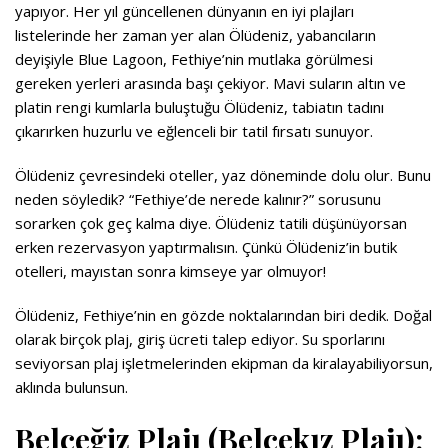
yapıyor. Her yıl güncellenen dünyanın en iyi plajları
listelerinde her zaman yer alan Ölüdeniz, yabancıların
deyişiyle Blue Lagoon, Fethiye’nin mutlaka görülmesi
gereken yerleri arasında başı çekiyor. Mavi suların altın ve
platin rengi kumlarla buluştuğu Ölüdeniz, tabiatın tadını
çıkarırken huzurlu ve eğlenceli bir tatil fırsatı sunuyor.
Ölüdeniz çevresindeki oteller, yaz döneminde dolu olur. Bunu
neden söyledik? “Fethiye’de nerede kalınır?” sorusunu
sorarken çok geç kalma diye. Ölüdeniz tatili düşünüyorsan
erken rezervasyon yaptırmalısın. Çünkü Ölüdeniz’in butik
otelleri, mayıstan sonra kimseye yar olmuyor!
Ölüdeniz, Fethiye’nin en gözde noktalarından biri dedik. Doğal
olarak birçok plaj, giriş ücreti talep ediyor. Su sporlarını
seviyorsan plaj işletmelerinden ekipman da kiralayabiliyorsun,
aklında bulunsun.
Belceğiz Plajı (Belcekız Plajı):