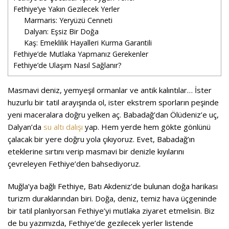
Fethiye’ye Yakın Gezilecek Yerler
Marmaris: Yeryüzü Cenneti
Dalyan: Eşsiz Bir Doğa
Kaş: Emeklilik Hayalleri Kurma Garantili
Fethiye’de Mutlaka Yapmanız Gerekenler
Fethiye’de Ulaşım Nasıl Sağlanır?
Masmavi deniz, yemyeşil ormanlar ve antik kalıntılar… İster
huzurlu bir tatil arayışında ol, ister ekstrem sporların peşinde
yeni maceralara doğru yelken aç. Babadağ’dan Ölüdeniz’e uç,
Dalyan’da
su altı dalışı
yap. Hem yerde hem gökte gönlünü
çalacak bir yere doğru yola çıkıyoruz. Evet, Babadağ’ın
eteklerine sırtını verip masmavi bir denizle kıyılarını
çevreleyen Fethiye’den bahsediyoruz.
Muğla’ya bağlı Fethiye, Batı Akdeniz’de bulunan doğa harikası
turizm duraklarından biri. Doğa, deniz, temiz hava üçgeninde
bir tatil planlıyorsan Fethiye’yi mutlaka ziyaret etmelisin. Biz
de bu yazımızda, Fethiye’de gezilecek yerler listende