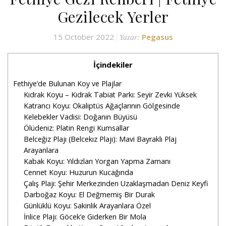
Gezilecek Yerler
15 October 2022
Pegasus
Yazar:
İçindekiler
Fethiye’de Bulunan Koy ve Plajlar
Kıdrak Koyu – Kıdrak Tabiat Parkı: Seyir Zevki Yüksek
Katrancı Koyu: Okaliptüs Ağaçlarının Gölgesinde
Kelebekler Vadisi: Doğanın Büyüsü
Ölüdeniz: Platin Rengi Kumsallar
Belceğiz Plajı (Belcekız Plajı): Mavi Bayraklı Plaj
Arayanlara
Kabak Koyu: Yıldızları Yorgan Yapma Zamanı
Cennet Koyu: Huzurun Kucağında
Çalış Plajı: Şehir Merkezinden Uzaklaşmadan Deniz Keyfi
Darboğaz Koyu: El Değmemiş Bir Durak
Günlüklü Koyu: Sakinlik Arayanlara Özel
İnlice Plajı: Göcek’e Giderken Bir Mola