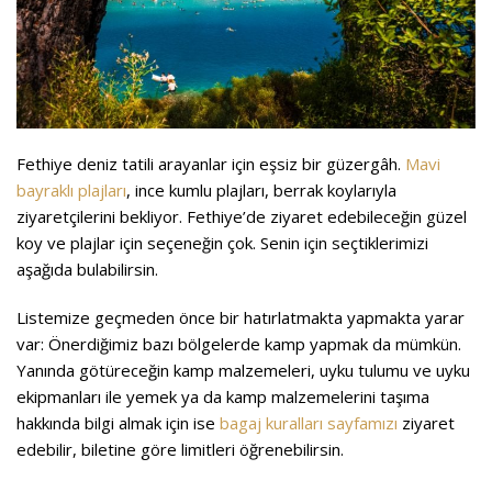
Fethiye deniz tatili arayanlar için eşsiz bir güzergâh.
Mavi
bayraklı plajları
, ince kumlu plajları, berrak koylarıyla
ziyaretçilerini bekliyor. Fethiye’de ziyaret edebileceğin güzel
koy ve plajlar için seçeneğin çok. Senin için seçtiklerimizi
aşağıda bulabilirsin.
Listemize geçmeden önce bir hatırlatmakta yapmakta yarar
var: Önerdiğimiz bazı bölgelerde kamp yapmak da mümkün.
Yanında götüreceğin kamp malzemeleri, uyku tulumu ve uyku
ekipmanları ile yemek ya da kamp malzemelerini taşıma
hakkında bilgi almak için ise
bagaj kuralları sayfamızı
ziyaret
edebilir, biletine göre limitleri öğrenebilirsin.