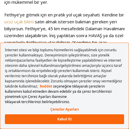
için mükemmel bir yer.
Fethiye’ye gitmek için en pratik yol uçak seyahati. Kendine bir
ucuz uçak bileti
satın almak istersen bakman gereken yeri
biliyorsun. Fethiye’ye, 45 km mesafedeki Dalaman Havalimanı
üzerinden ulaşabilirsin. İniş yaptıktan sonra HAVAŞ ya da özel
servislerle Fethiye’ye ulaşabilirsin. “Kendime bir araç
kiralayacağım, etrafı geze geze gideceğim.” diyorsan
uygun
Bodrum uçak bileti
de bakabilirsin. Bu havalimanını tercih
edersen ve vaktin de varsa
Bodrum’da gezilecek yerler
çok!
Muğla Uçak Bileti Ara