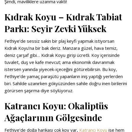
Şimdi, maviliklere uzanma vakti!
Kıdrak Koyu – Kıdrak Tabiat
Parkı: Seyir Zevki Yüksek
Fethiye’de sessiz sakin bir plaj keyfi yapmak istiyorsan
Kıdrak Koyu’na bir bak deriz. Manzara güzel, hava temiz,
deniz çarşaf gibi… Kıdrak Koyu girişi ücretli. Koy içerisinde
tuvalet, duş ve kafe mevcut; ama ekonomik davranmak
istersen yanında yiyecek-içeceğini götürebilirsin. Bu koy,
Fethiye’de yamaç paraşütü yapanların iniş yaptığı yerlerden
biri. Sahilde uzanırken gökyüzünden sahile doğru inen birilerini
görürsen şaşırma diye söylüyoruz.
Katrancı Koyu: Okaliptüs
Ağaçlarının Gölgesinde
Fethiye’de doğa harikası çok koy var,
Katrancı Koyu
ise hem