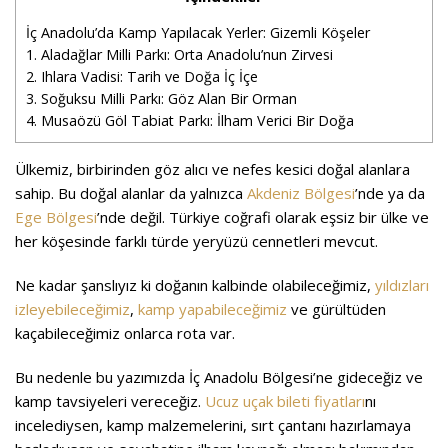
İç Anadolu’da Kamp Yapılacak Yerler: Gizemli Köşeler
1. Aladağlar Milli Parkı: Orta Anadolu’nun Zirvesi
2. Ihlara Vadisi: Tarih ve Doğa İç İçe
3. Soğuksu Milli Parkı: Göz Alan Bir Orman
4. Musaözü Göl Tabiat Parkı: İlham Verici Bir Doğa
Ülkemiz, birbirinden göz alıcı ve nefes kesici doğal alanlara
sahip. Bu doğal alanlar da yalnızca
Akdeniz Bölgesi
’nde ya da
Ege Bölgesi
’nde değil. Türkiye coğrafi olarak eşsiz bir ülke ve
her köşesinde farklı türde yeryüzü cennetleri mevcut.
Ne kadar şanslıyız ki doğanın kalbinde olabileceğimiz,
yıldızları
izleyebileceğimiz
,
kamp yapabileceğimiz
ve gürültüden
kaçabileceğimiz onlarca rota var.
Bu nedenle bu yazımızda İç Anadolu Bölgesi’ne gideceğiz ve
kamp tavsiyeleri vereceğiz.
Ucuz uçak bileti fiyatları
nı
incelediysen, kamp malzemelerini, sırt çantanı hazırlamaya