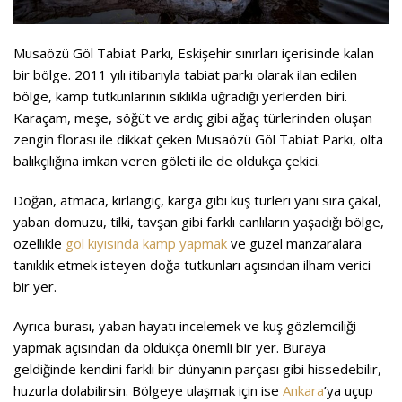
Musaözü Göl Tabiat Parkı, Eskişehir sınırları içerisinde kalan
bir bölge. 2011 yılı itibarıyla tabiat parkı olarak ilan edilen
bölge, kamp tutkunlarının sıklıkla uğradığı yerlerden biri.
Karaçam, meşe, söğüt ve ardıç gibi ağaç türlerinden oluşan
zengin florası ile dikkat çeken Musaözü Göl Tabiat Parkı, olta
balıkçılığına imkan veren göleti ile de oldukça çekici.
Doğan, atmaca, kırlangıç, karga gibi kuş türleri yanı sıra çakal,
yaban domuzu, tilki, tavşan gibi farklı canlıların yaşadığı bölge,
özellikle
göl kıyısında kamp yapmak
ve güzel manzaralara
tanıklık etmek isteyen doğa tutkunları açısından ilham verici
bir yer.
Ayrıca burası, yaban hayatı incelemek ve kuş gözlemciliği
yapmak açısından da oldukça önemli bir yer. Buraya
geldiğinde kendini farklı bir dünyanın parçası gibi hissedebilir,
huzurla dolabilirsin. Bölgeye ulaşmak için ise
Ankara
’ya uçup