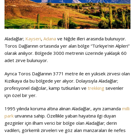
Aladağlar;
Kayseri
,
Adana
ve Niğde illeri arasında bulunuyor.
Toros Dağlarının ortasında yer alan bölge “Türkiye’nin Alpleri”
olarak anılıyor. Bölgede 3000 metrenin üzerinde yaklaşık 60
adet zirve bulunuyor.
Ayrıca Toros Dağlarının 3771 metre ile en yüksek zirvesi olan
Kızılkaya da bu bölgede yer alıyor. Dolayısıyla Aladağlar;
profesyonel dağcılar, kamp tutkunları ve
t
rekking
sevenler
için özel bir yer.
1995 yılında koruma altına alınan Aladağlar, aynı zamanda
milli
park
unvanına sahip. Özellikle yaban hayatına ilgi duyan
gezginler için ilham verici bir bölge olan Aladağlar; derin
vadileri, görkemli zirveleri ve göz alan manzaraları ile nefes