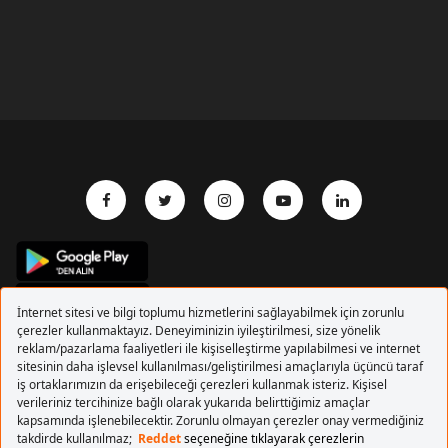
Copyrights 2017 Pegasus Hava Yolları. Tüm hakları
saklıdır.