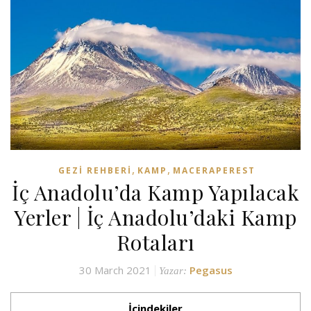
,
,
GEZI REHBERI
KAMP
MACERAPEREST
İç Anadolu’da Kamp Yapılacak
Yerler | İç Anadolu’daki Kamp
Rotaları
30 March 2021
Pegasus
Yazar:
İçindekiler