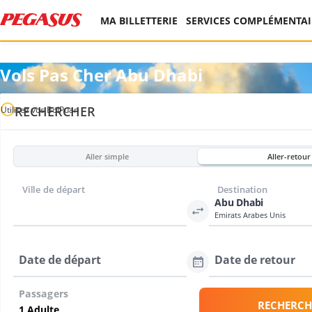
MA BILLETTERIE
SERVICES COMPLÉMENTAI
Vols Pas Cher Abu Dhabi
RECHERCHER
Utilisez vos BolPuan
Aller simple
Aller-retour
Ville de départ
Destination
Abu Dhabi
Emirats Arabes Unis
Date de départ
Date de retour
Passagers
RECHERCH