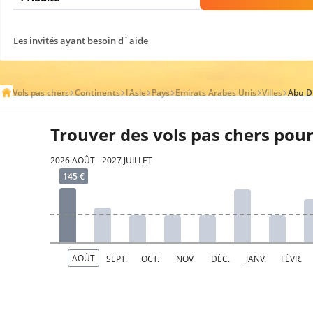
Les invités ayant besoin d`aide
Vols pas chers
Continents
l'Asie
Pays
Emirats Arabes Unis
Villes
Abu D
Trouver des vols pas chers pou
2026 AOÛT - 2027 JUILLET