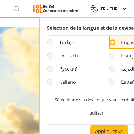
BolBol
FR -
EUR
Connexion membre
Sélection de la langue et de la devise
Türkçe
Engli
Deutsch
Franç
Русский
لعربية
Italiano
Españ
Sélectionnez la devise que vous souhai
utiliser.
Appliquer