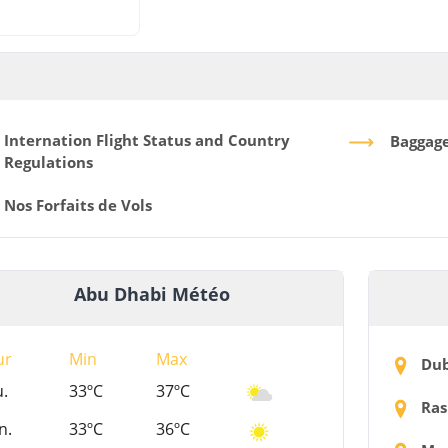
Internation Flight Status and Country
Baggag
Regulations
Nos Forfaits de Vols
Abu Dhabi Météo
ur
Min
Max
Dub
u.
33ºC
37ºC
Ras
n.
33ºC
36ºC