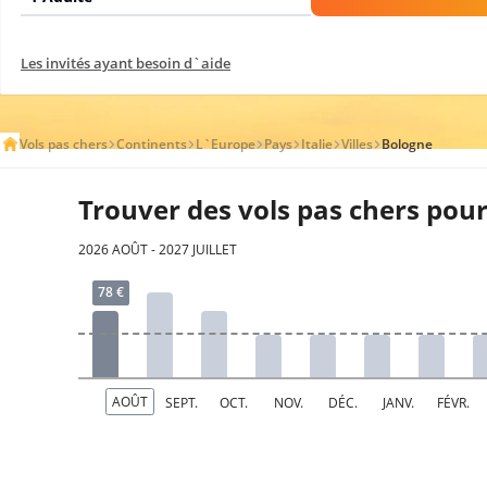
Les invités ayant besoin d`aide
Vols pas chers
Continents
L`Europe
Pays
Italie
Villes
Bologne
Trouver des vols pas chers pou
2026 AOÛT - 2027 JUILLET