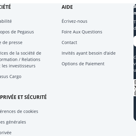
IÉTÉ
AIDE
A
m
bilité
Écrivez-nous
T
d
ropos de Pegasus
Foire Aux Questions
e de presse
Contact
ices de la société de
Invités ayant besoin d'aide
G
formation / Relations
Options de Paiement
v
 les investisseurs
u
asus Cargo
 PRIVÉE ET SÉCURITÉ
érences de cookies
les générales
privée