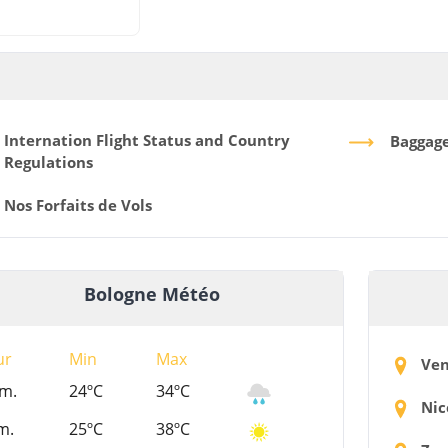
Internation Flight Status and Country
Baggag
Regulations
Nos Forfaits de Vols
Bologne Météo
ur
Min
Max
Ven
m.
24ºC
34ºC
Nic
m.
25ºC
38ºC