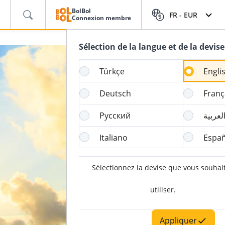
BolBol
FR -
EUR
Connexion membre
Sélection de la langue et de la devise
Türkçe
Engli
Deutsch
Franç
Русский
لعربية
Italiano
Españ
Sélectionnez la devise que vous souhai
utiliser.
Appliquer