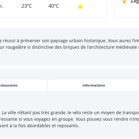
Zag
n.
23ºC
40ºC
 a réussi à préserver son paysage urbain historique. Vous aurez l’
 rougeâtre si distinctive des briques de l'architecture médiévale 
estaurants
Informations
a ville n’étant pas très grande, le vélo reste un moyen de transpor
ressante si vous voyagez en groupe. Vous pouvez vous rendre n'imp
sont à la fois abordables et reposants.