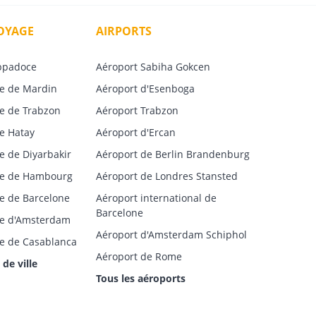
VOYAGE
AIRPORTS
ppadoce
Aéroport Sabiha Gokcen
e de Mardin
Aéroport d'Esenboga
e de Trabzon
Aéroport Trabzon
e Hatay
Aéroport d'Ercan
e de Diyarbakir
Aéroport de Berlin Brandenburg
ge de Hambourg
Aéroport de Londres Stansted
e de Barcelone
Aéroport international de
Barcelone
ge d'Amsterdam
Aéroport d'Amsterdam Schiphol
e de Casablanca
Aéroport de Rome
 de ville
Tous les aéroports