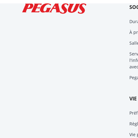
SOC
Dura
À p
Sall
Serv
l'in
avec
Peg
VIE
Préf
Règ
Vie 