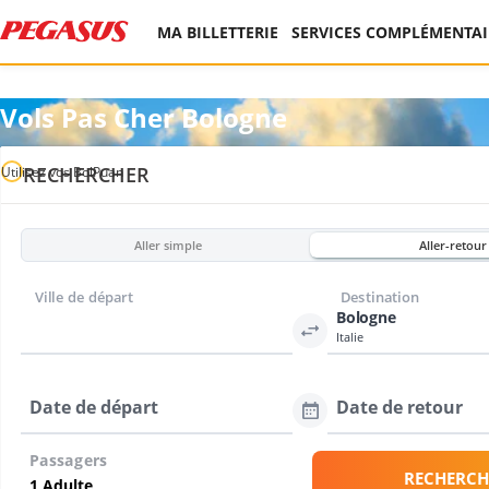
MA BILLETTERIE
SERVICES COMPLÉMENTAI
Vols Pas Cher Bologne
RECHERCHER
Utilisez vos BolPuan
Aller simple
Aller-retour
Ville de départ
Destination
Bologne
Italie
Date de départ
Date de retour
Passagers
RECHERCH