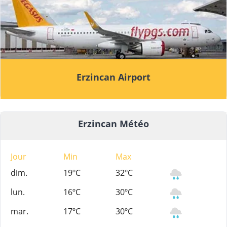
Erzincan Airport
Erzincan Météo
Jour
Min
Max
dim.
19ºC
32ºC
lun.
16ºC
30ºC
mar.
17ºC
30ºC