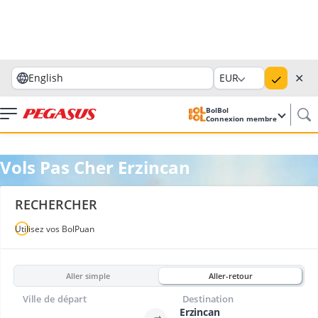
✕
English
EUR
BolBol
Connexion membre
Vols Pas Cher Erzincan
RECHERCHER
Utilisez vos BolPuan
Aller simple
Aller-retour
Ville de départ
Destination
Erzincan