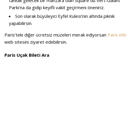
tanıdık gelecek bir manzara olan Square du Vert-Galant
Parkı’na da gidip keyifli vakit geçirmeni öneniriz.
Son olarak büyüleyici Eyfel Kulesi’nin altında piknik
yapabilirsin.
Paris’teki diğer ücretsiz müzeleri merak ediyorsan
Paris info
web sitesini ziyaret edebilirsin.
Paris Uçak Bileti Ara