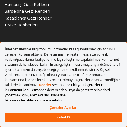
Hamburg Gezi Rehberi
Barselona Gezi Rehberi
Kazablanka Gezi Rehberi
+
Vize Rehberleri
HAVALİMANLARI
+ Havalimanları
Sabiha Gökçen Havalimanı
Esenboğa Havalimanı
Adnan Menderes Havalimanı
Ercan Havalimanı
Berlin Brandenburg Havalimanı
Londra Stansted Havalimanı
Barselona Uluslararası Havalimanı
Amsterdam Schiphol Havalimanı