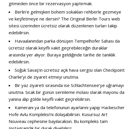
gitmeden önce bir
rezervasyon
yaptırmak.
Berlin’e gelmişken bohem sokakları rehberle gezmeye
ve keşfetmeye ne dersin?
The Original Berlin Tours
web
sitesi üzerinden ücretsiz olarak düzenlenen turları takip
edebilirsin.
Havaalanından parka dönüşen Tempelhofer Sahası da
ücretsiz olarak keyifli vakit geçirebileceğin duraklar
arasında yer alıyor. Buraya geldiğinde tarihe de tanıklık
edebilirsin.
Soğuk Savaş’ın ücretsiz açık hava sergisi olan Checkpoint
Charlie’yi de ziyaret etmeyi unutma.
Bir yaz ziyareti sırasında ise Schlachtensee’ye uğramayı
unutma. Sıcak bir günün serinleme molası olarak mayonu da
yanına alıp gölde keyifli vakit geçirebilirsin.
Kameranı ya da telefonunun ayarlarını yapıp Hackescher
Hofe Avlu Kompleksi’ni dolaşabilirsin. Kusursuz Art
Nouveau cephesine bayılacaksın. Bu kompleks tam
Instagram’lık bir durak
diyebiliriz.