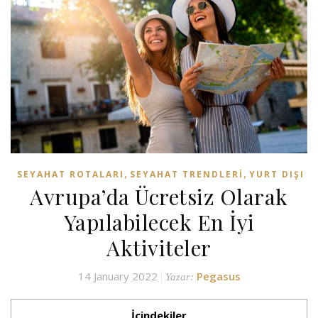
,
,
SEYAHAT ROTALARI
SEYAHAT TRENDLERI
YURT DIŞI
Avrupa’da Ücretsiz Olarak
Yapılabilecek En İyi
Aktiviteler
14 January 2022
Pegasus
Yazar:
İçindekiler