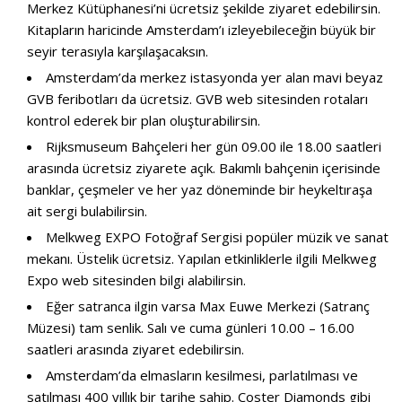
Merkez Kütüphanesi’ni ücretsiz şekilde ziyaret edebilirsin.
Kitapların haricinde Amsterdam’ı izleyebileceğin büyük bir
seyir terasıyla karşılaşacaksın.
Amsterdam’da merkez istasyonda yer alan mavi beyaz
GVB feribotları da ücretsiz.
GVB
web sitesinden rotaları
kontrol ederek bir plan oluşturabilirsin.
Rijksmuseum Bahçeleri her gün 09.00 ile 18.00 saatleri
arasında ücretsiz ziyarete açık. Bakımlı bahçenin içerisinde
banklar, çeşmeler ve her yaz döneminde bir heykeltıraşa
ait sergi bulabilirsin.
Melkweg EXPO Fotoğraf Sergisi popüler müzik ve sanat
mekanı. Üstelik ücretsiz. Yapılan etkinliklerle ilgili
Melkweg
Expo
web sitesinden bilgi alabilirsin.
Eğer satranca ilgin varsa Max Euwe Merkezi (Satranç
Müzesi) tam senlik. Salı ve cuma günleri 10.00 – 16.00
saatleri arasında ziyaret edebilirsin.
Amsterdam’da elmasların kesilmesi, parlatılması ve
satılması 400 yıllık bir tarihe sahip. Coster Diamonds gibi