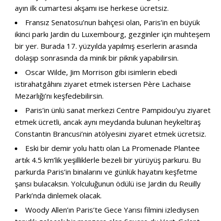
ayın ilk cumartesi akşamı ise herkese ücretsiz.
Fransız Senatosu’nun bahçesi olan, Paris’in en büyük
ikinci parkı Jardin du Luxembourg, gezginler için muhteşem
bir yer. Burada 17. yüzyılda yapılmış eserlerin arasında
dolaşıp sonrasında da minik bir piknik yapabilirsin.
Oscar Wilde, Jim Morrison gibi isimlerin ebedi
istirahatgâhını ziyaret etmek istersen Père Lachaise
Mezarlığı’nı keşfedebilirsin.
Paris’in ünlü sanat merkezi Centre Pampidou’yu ziyaret
etmek ücretli, ancak aynı meydanda bulunan heykeltıraş
Constantin Brancusi’nin atölyesini ziyaret etmek ücretsiz.
Eski bir demir yolu hattı olan La Promenade Plantee
artık 4.5 km’lik yeşilliklerle bezeli bir yürüyüş parkuru. Bu
parkurda Paris’in binalarını ve günlük hayatını keşfetme
şansı bulacaksın. Yolculuğunun ödülü ise Jardin du Reuilly
Parkı’nda dinlemek olacak.
Woody Allen’ın Paris’te Gece Yarısı filmini izlediysen