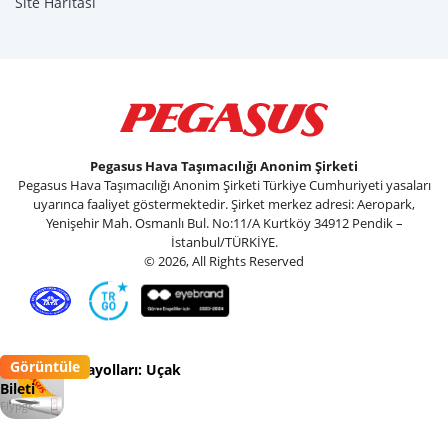
Site Haritası
Pegasus Hava Taşımacılığı Anonim Şirketi
Pegasus Hava Taşımacılığı Anonim Şirketi Türkiye Cumhuriyeti yasaları
uyarınca faaliyet göstermektedir. Şirket merkez adresi: Aeropark,
Yenişehir Mah. Osmanlı Bul. No:11/A Kurtköy 34912 Pendik –
İstanbul/TÜRKİYE.
© 2026, All Rights Reserved
Görüntüle
Pegasus Havayolları: Uçak
Bileti
Flypgs