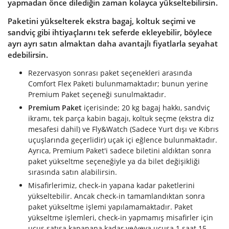
yapmadan önce dilediğin zaman kolayca yükseltebilirsin.
Paketini yükselterek ekstra bagaj, koltuk seçimi ve
sandviç gibi ihtiyaçlarını tek seferde ekleyebilir, böylece
ayrı ayrı satın almaktan daha avantajlı fiyatlarla seyahat
edebilirsin.
Rezervasyon sonrası paket seçenekleri arasında
Comfort Flex Paketi bulunmamaktadır; bunun yerine
Premium Paket seçeneği sunulmaktadır.
Premium Paket
içerisinde; 20 kg bagaj hakkı, sandviç
ikramı, tek parça kabin bagajı, koltuk seçme (ekstra diz
mesafesi dahil) ve Fly&Watch (Sadece Yurt dışı ve Kıbrıs
uçuşlarında geçerlidir) uçak içi eğlence bulunmaktadır.
Ayrıca, Premium Paket'i sadece biletini aldıktan sonra
paket yükseltme seçeneğiyle ya da bilet değişikliği
sırasında satın alabilirsin.
Misafirlerimiz, check-in yapana kadar paketlerini
yükseltebilir. Ancak check-in tamamlandıktan sonra
paket yükseltme işlemi yapılamamaktadır. Paket
yükseltme işlemleri, check-in yapmamış misafirler için
uçuş satışa kapanana kadar ve/veya uçuşa 1 saat 15