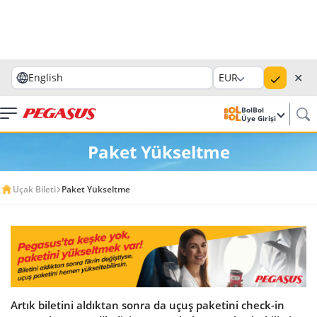
✕
English
EUR
BolBol
Üye Girişi
Paket Yükseltme
Uçak Bileti
Paket Yükseltme
Artık biletini aldıktan sonra da uçuş paketini check-in