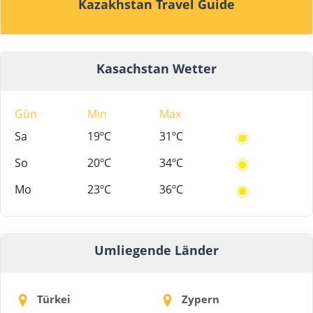
Kazakhstan Travel Guide
Kasachstan Wetter
Gün
Min
Max
Sa
19ºC
31ºC
So
20ºC
34ºC
Mo
23ºC
36ºC
Umliegende Länder
Türkei
Zypern