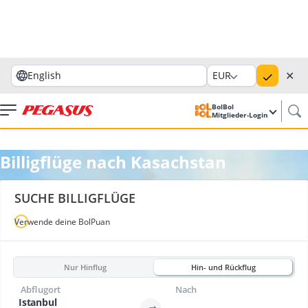
✕
English
EUR
BolBol
Mitglieder-Login
Billigflüge nach Kasachstan
SUCHE BILLIGFLÜGE
Verwende deine BolPuan
Nur Hinflug
Hin- und Rückflug
Abflugort
Nach
Istanbul