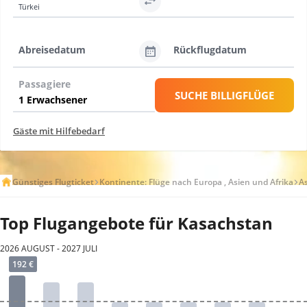
Türkei
Abreisedatum
Rückflugdatum
Passagiere
SUCHE BILLIGFLÜGE
Gäste mit Hilfebedarf
Günstiges Flugticket
Kontinente: Flüge nach Europa , Asien und Afrika
A
Top Flugangebote für Kasachstan
2026 AUGUST - 2027 JULI