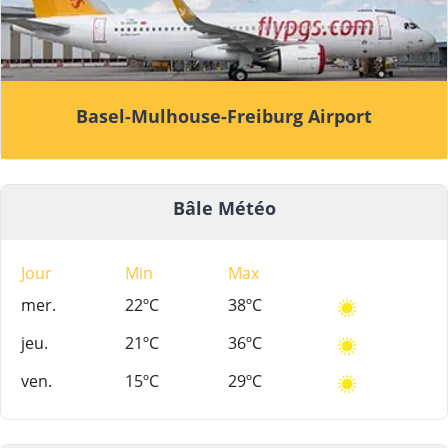
Basel-Mulhouse-Freiburg Airport
Bâle Météo
Jour
Min
Max
mer.
22ºC
38ºC
jeu.
21ºC
36ºC
ven.
15ºC
29ºC