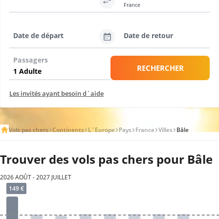
France
Date de départ
Date de retour
Passagers
RECHERCHER
Les invités ayant besoin d`aide
Vols pas chers
Continents
L`Europe
Pays
France
Villes
Bâle
Trouver des vols pas chers pour Bâle
2026 AOÛT - 2027 JUILLET