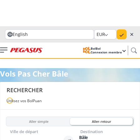
✕
English
EUR
BolBol
Connexion membre
Vols Pas Cher Bâle
RECHERCHER
Utilisez vos BolPuan
Aller simple
Aller-retour
Ville de départ
Destination
Bâle