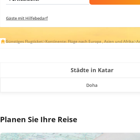
Gäste mit Hilfebedarf
Günstiges Flugticket
Kontinente: Flüge nach Europa , Asien und Afrika
A
Städte in Katar
Doha
Planen Sie Ihre Reise