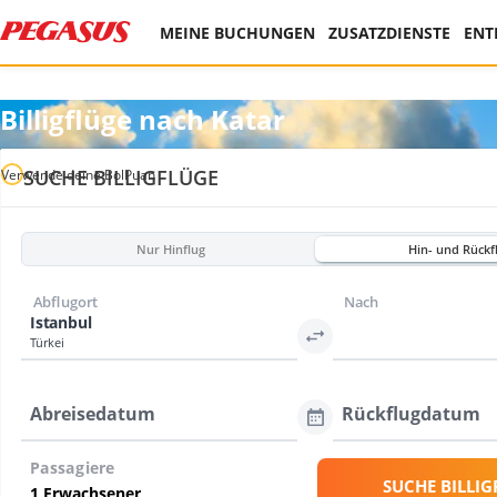
MEINE BUCHUNGEN
ZUSATZDIENSTE
ENT
Billigflüge nach Katar
SUCHE BILLIGFLÜGE
Verwende deine BolPuan
Nur Hinflug
Hin- und Rückf
Abflugort
Nach
Istanbul
Türkei
Abreisedatum
Rückflugdatum
Passagiere
SUCHE BILLIG