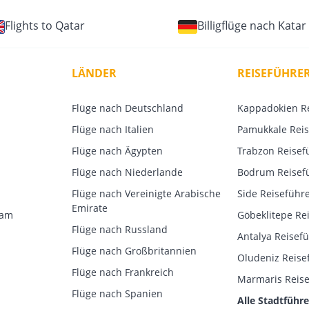
Flights to Qatar
Billigflüge nach Katar
LÄNDER
REISEFÜHRE
Flüge nach Deutschland
Kappadokien R
Flüge nach Italien
Pamukkale Reis
Flüge nach Ägypten
Trabzon Reisef
Flüge nach Niederlande
Bodrum Reisef
Flüge nach Vereinigte Arabische
Side Reiseführ
Emirate
dam
Göbeklitepe Re
Flüge nach Russland
Antalya Reisef
Flüge nach Großbritannien
Oludeniz Reise
Flüge nach Frankreich
Marmaris Reise
Flüge nach Spanien
Alle Stadtführe