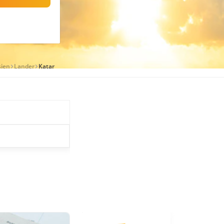
sien
Lander
Katar