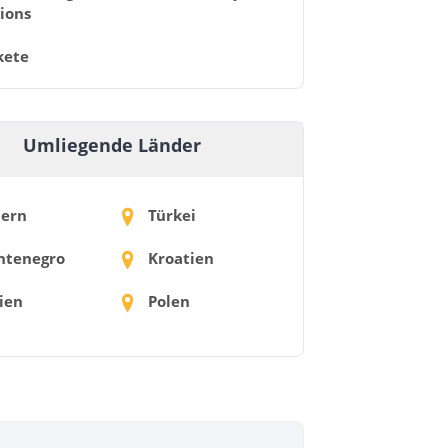
ions
kete
Umliegende Länder
ern
Türkei
tenegro
Kroatien
ien
Polen