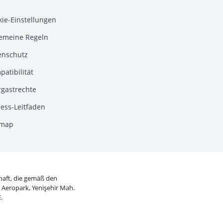
kie-Einstellungen
gemeine Regeln
enschutz
atibilität
rgastrechte
ess-Leitfaden
emap
chaft, die gemäß den
: Aeropark, Yenişehir Mah.
.