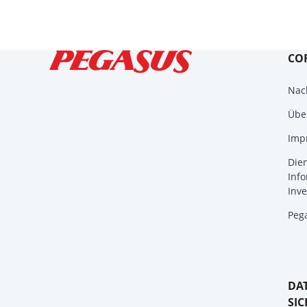
CO
Nach
Übe
Imp
Die
Info
Inve
Peg
DA
SIC