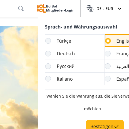
BolBol
DE -
EUR
Mitglieder-Login
Sprach- und Währungsauswahl
Türkçe
Engli
Deutsch
Franç
Русский
العربية
Italiano
Españ
Wählen Sie die Währung aus, die Sie ver
möchten.
Bestätigen