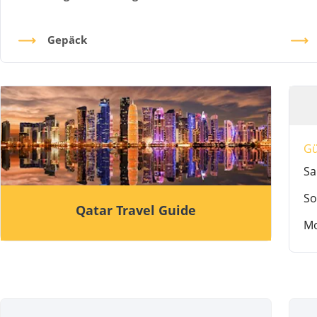
Gepäck
G
Sa
So
Qatar Travel Guide
M