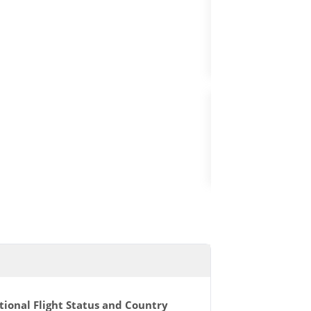
FLY&WATCH
PAKET-UPGRAD
tional Flight Status and Country