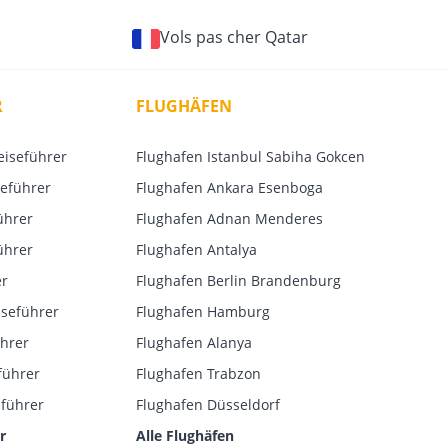
Vols pas cher Qatar
R
FLUGHÄFEN
eiseführer
Flughafen Istanbul Sabiha Gokcen
eführer
Flughafen Ankara Esenboga
ührer
Flughafen Adnan Menderes
ührer
Flughafen Antalya
er
Flughafen Berlin Brandenburg
iseführer
Flughafen Hamburg
ührer
Flughafen Alanya
führer
Flughafen Trabzon
führer
Flughafen Düsseldorf
r
Alle Flughäfen