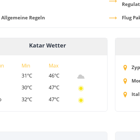
Regulat
Allgemeine Regeln
Flug Pa
Katar Wetter
ün
Min
Max
Zyp
31ºC
46ºC
Mon
30ºC
47ºC
Ital
o
32ºC
47ºC