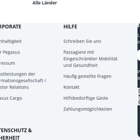
Alle Länder
RPORATE
HILFE
F
L
haltigkeit
Schreiben Sie uns
e
r Pegasus
Passagiere mit
Eingeschränkter Mobilität
ressum
und Gesundheit
P
nstleistungen der
Häufig gestellte Fragen
R
rmationsgesellschaft /
stor Relations
Kontakt
asus Cargo
Hilfsbedürftige Gäste
Zahlungsmöglichkeiten
TENSCHUTZ &
HERHEIT