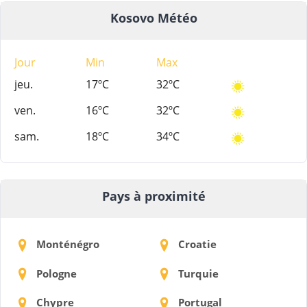
Kosovo Météo
Jour
Min
Max
jeu.
17ºC
32ºC
ven.
16ºC
32ºC
sam.
18ºC
34ºC
Pays à proximité
Monténégro
Croatie
Pologne
Turquie
Chypre
Portugal