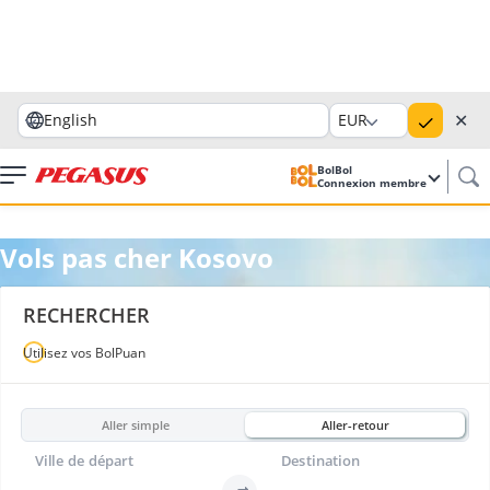
✕
English
EUR
BolBol
Connexion membre
Vols pas cher Kosovo
RECHERCHER
Utilisez vos BolPuan
Aller simple
Aller-retour
Ville de départ
Destination