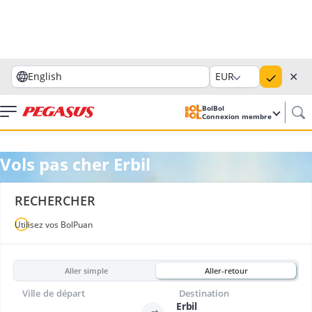
✕
English
EUR
BolBol
Connexion membre
Vols pas cher Erbil
RECHERCHER
Utilisez vos BolPuan
Aller simple
Aller-retour
Ville de départ
Destination
Erbil