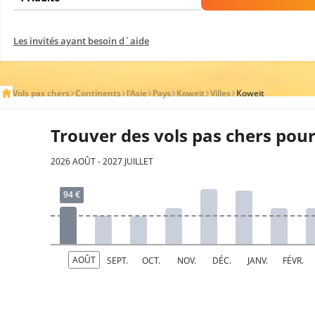
Les invités ayant besoin d`aide
Vols pas chers
Continents
l'Asie
Pays
Koweït
Villes
Koweït
Trouver des vols pas chers pou
2026 AOÛT - 2027 JUILLET