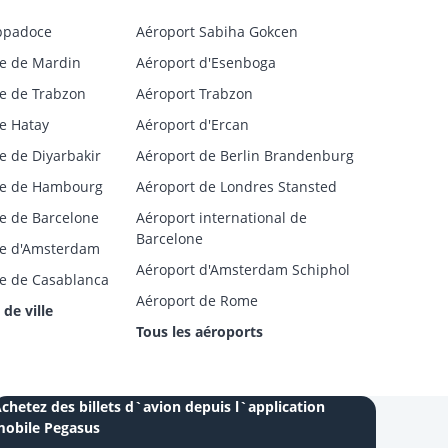
ppadoce
Aéroport Sabiha Gokcen
e de Mardin
Aéroport d'Esenboga
e de Trabzon
Aéroport Trabzon
e Hatay
Aéroport d'Ercan
e de Diyarbakir
Aéroport de Berlin Brandenburg
ge de Hambourg
Aéroport de Londres Stansted
e de Barcelone
Aéroport international de
Barcelone
ge d'Amsterdam
Aéroport d'Amsterdam Schiphol
e de Casablanca
Aéroport de Rome
 de ville
Tous les aéroports
chetez des billets d`avion depuis l`application
obile Pegasus