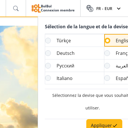
BolBol
FR -
EUR
Connexion membre
Sélection de la langue et de la devise
Türkçe
Engli
Deutsch
Franç
Русский
لعربية
Italiano
Españ
Sélectionnez la devise que vous souhai
utiliser.
Appliquer