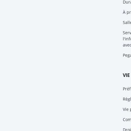
Dura
À p
Sall
Serv
l'in
avec
Peg
VIE
Préf
Règ
Vie 
Comp
Droi