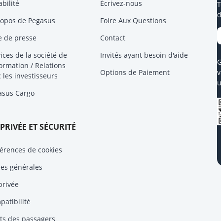
bilité
Écrivez-nous
T
d
ropos de Pegasus
Foire Aux Questions
e de presse
Contact
ices de la société de
Invités ayant besoin d'aide
G
formation / Relations
Options de Paiement
v
 les investisseurs
u
asus Cargo
 PRIVÉE ET SÉCURITÉ
érences de cookies
les générales
privée
atibilité
ts des passagers