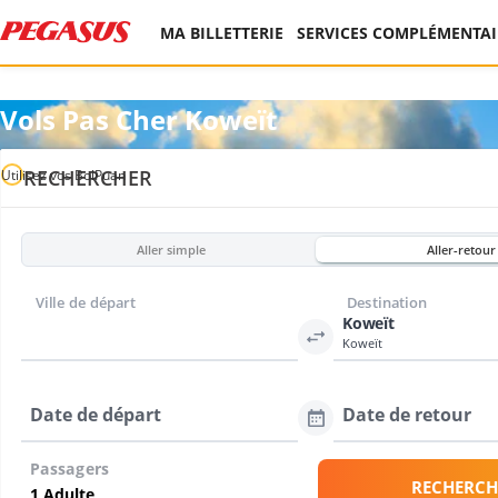
MA BILLETTERIE
SERVICES COMPLÉMENTAI
Vols Pas Cher Koweït
RECHERCHER
Utilisez vos BolPuan
Aller simple
Aller-retour
Ville de départ
Destination
Koweït
Koweït
Date de départ
Date de retour
Passagers
RECHERCH