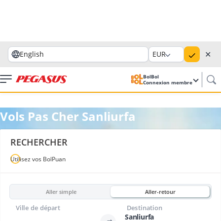
✕
English
EUR
BolBol
Connexion membre
Vols Pas Cher Sanliurfa
RECHERCHER
Utilisez vos BolPuan
Aller simple
Aller-retour
Ville de départ
Destination
Sanliurfa