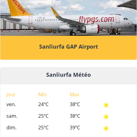
Sanliurfa GAP Airport
Sanliurfa Météo
Jour
Min
Max
ven.
24ºC
38ºC
sam.
25ºC
38ºC
dim.
25ºC
39ºC