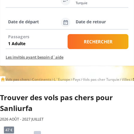
Turquie
Date de départ
Date de retour
Passagers
RECHERCHER
Les invités ayant besoin d`aide
Vols pas chers
Continents
L`Europe
Pays
Vols pas cher Turquie
Villes
Trouver des vols pas chers pour
Sanliurfa
2026 AOÛT - 2027 JUILLET