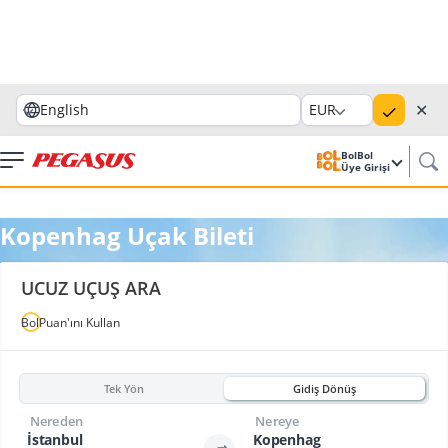
✕
English
EUR
BolBol
Üye Girişi
Kopenhag Uçak Bileti
UCUZ UÇUŞ ARA
BolPuan'ını Kullan
Tek Yön
Gidiş Dönüş
Nereden
Nereye
İstanbul
Kopenhag