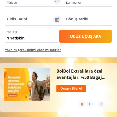
Türkiye
Danimarka
Gidiş Tarihi
Dönüş tarihi
Yolcu
UCUZ UÇUŞ ARA
Yardım gereksinimi olan misafirler
BolBol Extralılara özel
avantajlar: %50 Bagaj
İndirimi, Ücretsiz İptal
Detaylı Bilgi Al
Hakkı ve 2 Kat BolPuan!