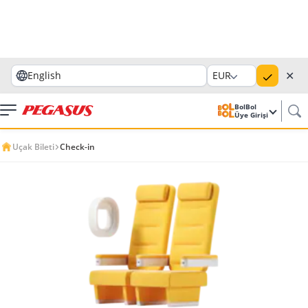
✕
English
EUR
BolBol
Üye Girişi
Uçak Bileti
Check-in