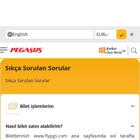
✕
English
EUR
BolBol
Üye Girişi
Sıkça Sorulan Sorular
Sıkça Sorulan Sorular
Bilet işlemlerim
Nasıl bilet satın alabilirim?
Biletlerinizi
www.flypgs.com
ana sayfasında sol tarafta