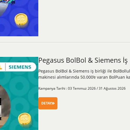
Pegasus BolBol & Siemens İş B
Pegasus BolBol & Siemens iş birliği ile BolBollu
makinesi alımlarında 50.000’e varan BolPuan k
Kampanya Tarihi : 03 Temmuz 2026 / 31 Ağustos 2026
DETAY