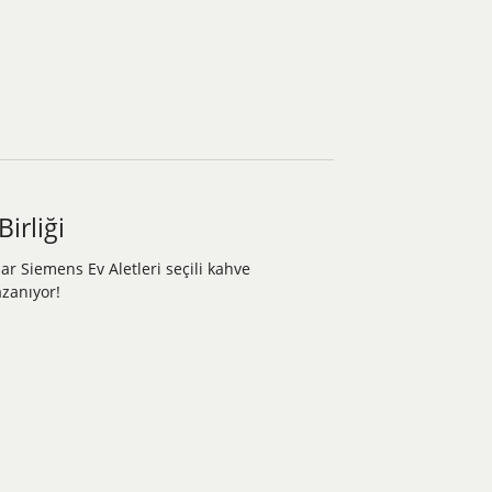
irliği
lar Siemens Ev Aletleri seçili kahve
azanıyor!