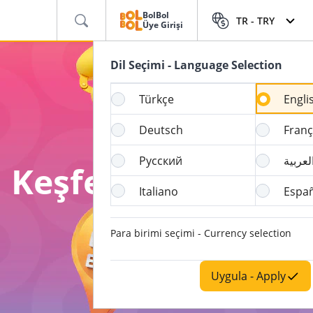
BolBol
TR -
TRY
Üye Girişi
Dil Seçimi - Language Selection
Türkçe
Engli
Deutsch
Franç
Русский
لعربية
 Keşfet!
Italiano
Espa
Para birimi seçimi - Currency selection
Uygula - Apply