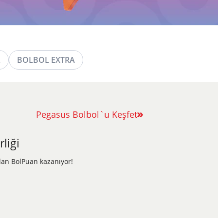
L
BOLBOL EXTRA
Pegasus Bolbol`u Keşfet
liği
dan BolPuan kazanıyor!