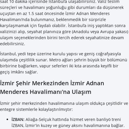
saat 10 dakika içerisinde İstanbul’a ulaşabilirsiniz. Valiz teslim
süreçleri ve havalimanı yoğunluğu gibi durumları da düşünerek
uçuştan en az 1.5 saat öncesinde İzmir Adnan Menderes
Havalimanı’nda bulunmanız, beklenmedik bir sürprizle
karşılaşmamak için faydalı olabilir. İstanbul’a iniş yaptıktan sonra
valizinizi alıp, seyahat planınıza göre (Anadolu veya Avrupa yakası)
ulaşım seçeneklerinden birini tercih ederek seyahatinize devam
edebilirsiniz.
İstanbul, yedi tepe üzerine kurulu yapısı ve geniş coğrafyasıyla
ulaşımda çeşitlilik sunar. Metro ağları şehrin büyük bir bölümünü
birbirine bağlarken, vapur seferleri iki kıta arasında keyifli bir
geçiş imkânı sağlar.
İzmir Şehir Merkezinden İzmir Adnan
Menderes Havalimanı'na Ulaşım
İzmir şehir merkezinden havalimanına ulaşım oldukça çeşitlidir ve
entegre sistemlerle kolaylaştırılmıştır:
İZBAN:
Aliağa-Selçuk hattında hizmet veren banliyö treni
İZBAN, İzmir’in kuzey ve güney aksını havalimanına bağlar.