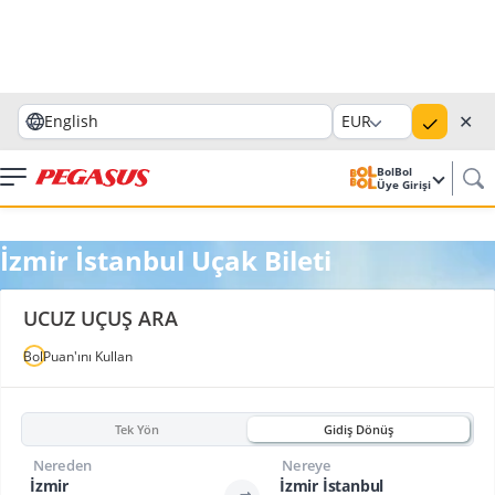
✕
English
EUR
BolBol
Üye Girişi
İzmir İstanbul Uçak Bileti
UCUZ UÇUŞ ARA
BolPuan'ını Kullan
Tek Yön
Gidiş Dönüş
Nereden
Nereye
İzmir
İzmir İstanbul