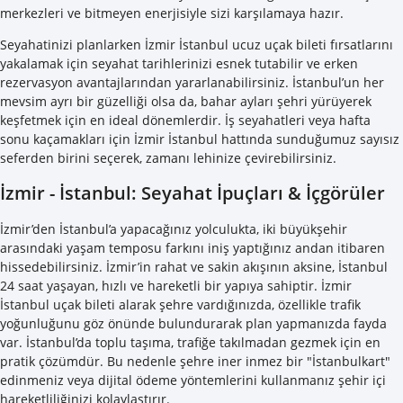
merkezleri ve bitmeyen enerjisiyle sizi karşılamaya hazır.
Seyahatinizi planlarken İzmir İstanbul ucuz uçak bileti fırsatlarını
yakalamak için seyahat tarihlerinizi esnek tutabilir ve erken
rezervasyon avantajlarından yararlanabilirsiniz. İstanbul’un her
mevsim ayrı bir güzelliği olsa da, bahar ayları şehri yürüyerek
keşfetmek için en ideal dönemlerdir. İş seyahatleri veya hafta
sonu kaçamakları için İzmir İstanbul hattında sunduğumuz sayısız
seferden birini seçerek, zamanı lehinize çevirebilirsiniz.
İzmir - İstanbul: Seyahat İpuçları & İçgörüler
İzmir’den İstanbul’a yapacağınız yolculukta, iki büyükşehir
arasındaki yaşam temposu farkını iniş yaptığınız andan itibaren
hissedebilirsiniz. İzmir’in rahat ve sakin akışının aksine, İstanbul
24 saat yaşayan, hızlı ve hareketli bir yapıya sahiptir. İzmir
İstanbul uçak bileti alarak şehre vardığınızda, özellikle trafik
yoğunluğunu göz önünde bulundurarak plan yapmanızda fayda
var. İstanbul’da toplu taşıma, trafiğe takılmadan gezmek için en
pratik çözümdür. Bu nedenle şehre iner inmez bir "İstanbulkart"
edinmeniz veya dijital ödeme yöntemlerini kullanmanız şehir içi
hareketliliğinizi kolaylaştırır.