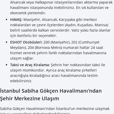
Alsancak veya Halkapınar istasyonlarından aktarma yaparak
havalimanı istasyonunda inebilirsiniz. En sık kullanılan ve
ekonomik yöntemdir.
HAVAŞ:
Mavişehir, Alsancak, Karşıyaka gibi merkezi
noktalardan ve çevre ilçelerden (Aydın, Kuşadası, Manisa)
belirli saatlerde kalkan servislerdir. Valiz yükü fazla olanlar
için konforlu bir seçenektir.
ESHOT Otobüsleri:
200 (Mavişehir), 202 (Cumhuriyet
Meydanı), 204 (Bornova Metro) numaralı hatlar 24 saat
hizmet vererek şehrin farklı noktalarından havalimanına
ulaşım sağlar.
Taksi ve Araç Kiralama:
Şehrin her noktasından taksi ile
ulaşım mümkündür. Ayrıca araç kiralama şirketleri
aracılığıyla kiraladığınız aracı havalimanında teslim
edebilirsiniz.
İstanbul Sabiha Gökçen Havalimanı'ndan
Şehir Merkezine Ulaşım
Sabiha Gökçen Havalimanı'ndan İstanbul'un merkezine ulaşmak
için şu seçenekleri değerlendirebilirsiniz: