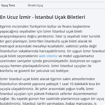
Uçuş Türü
Direkt Uçuş
En Ucuz İzmir - İstanbul Uçak Biletleri
Ege’nin incisinden Türkiye’nin kültür ve finans başkentine
yapacağınız seyahatler için İzmir İstanbul uçak bileti
arayışındaysanız doğru yerdesiniz. İster iş seyahati ister turistik
bir gezi planlayın, İzmir'den İstanbul'a uçak bileti alarak iki
metropol arasındaki mesafeyi kısaltabilir, vaktinizi yolda değil
İstanbul’un sokaklarında harcayabilirsiniz. En uygun İzmir İstanbul
uçak bileti seçeneklerini
web sitemiz
ve mobil uygulamamız
üzerinden saniyeler içinde görüntüleyebilir, bütçenize en uygun
uçuşu hemen planlayabilirsiniz. İzmir İstanbul uçuşları ile
konforlu ve güvenli bir yolculuk sizi bekliyor.
İzmir İstanbul uçak bileti alarak Ege’nin sakin atmosferinden
İstanbul’un dinamik yapısına yaklaşık 1 saat 10 dakikalık kısa bir
uçuşla ulaşabilirsiniz. İki şehir arasındaki yoğun trafik, İzmir
İstanbul uçuşları için yüksek frekanslı seferler düzenlememizi
sağlar. Bu sayede günün her saatinde planlarınıza uygun bir uçuş
bulabilirsiniz. İstanbul; tarihi yarımadası, boğaz manzarası, iş