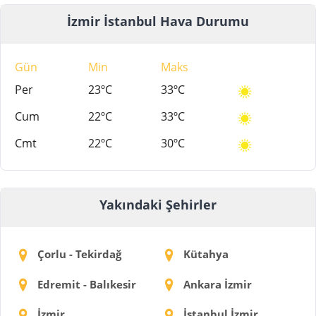
İzmir İstanbul Hava Durumu
Gün
Min
Maks
Per
23ºC
33ºC
Cum
22ºC
33ºC
Cmt
22ºC
30ºC
Yakındaki Şehirler
Çorlu - Tekirdağ
Kütahya
Edremit - Balıkesir
Ankara İzmir
İzmir
İstanbul İzmir