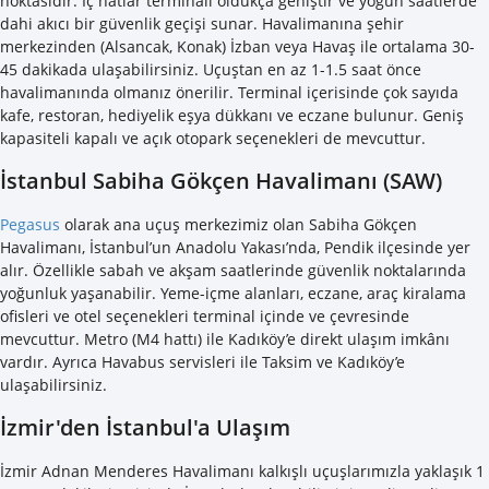
noktasıdır. İç hatlar terminali oldukça geniştir ve yoğun saatlerde
dahi akıcı bir güvenlik geçişi sunar. Havalimanına şehir
merkezinden (Alsancak, Konak) İzban veya Havaş ile ortalama 30-
45 dakikada ulaşabilirsiniz. Uçuştan en az 1-1.5 saat önce
havalimanında olmanız önerilir. Terminal içerisinde çok sayıda
kafe, restoran, hediyelik eşya dükkanı ve eczane bulunur. Geniş
kapasiteli kapalı ve açık otopark seçenekleri de mevcuttur.
İstanbul Sabiha Gökçen Havalimanı (SAW)
Pegasus
olarak ana uçuş merkezimiz olan Sabiha Gökçen
Havalimanı, İstanbul’un Anadolu Yakası’nda, Pendik ilçesinde yer
alır. Özellikle sabah ve akşam saatlerinde güvenlik noktalarında
yoğunluk yaşanabilir. Yeme-içme alanları, eczane, araç kiralama
ofisleri ve otel seçenekleri terminal içinde ve çevresinde
mevcuttur. Metro (M4 hattı) ile Kadıköy’e direkt ulaşım imkânı
vardır. Ayrıca Havabus servisleri ile Taksim ve Kadıköy’e
ulaşabilirsiniz.
İzmir'den İstanbul'a Ulaşım
İzmir Adnan Menderes Havalimanı kalkışlı uçuşlarımızla yaklaşık 1