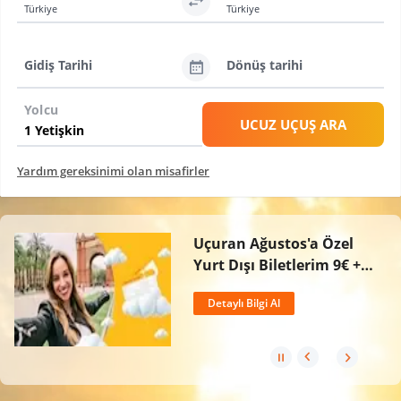
Türkiye
Türkiye
Gidiş Tarihi
Dönüş tarihi
Yolcu
UCUZ UÇUŞ ARA
Yardım gereksinimi olan misafirler
Uçuran Ağustos'a Özel
Yurt Dışı Biletlerim 9€ +
Vergilerden Başlayan
Detaylı Bilgi Al
Fiyatlarla