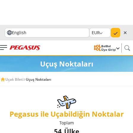
✕
English
EUR
BolBol
Üye Girişi
Uçuş Noktaları
Uçak Bileti
Uçuş Noktaları
Pegasus ile Uçabildiğin Noktalar
Toplam
54
Ülke