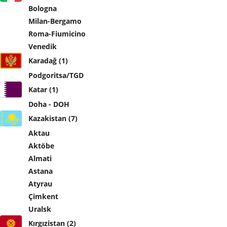
Bologna
Milan-Bergamo
Roma-Fiumicino
Venedik
Karadağ (1)
Podgoritsa/TGD
Katar (1)
Doha - DOH
Kazakistan (7)
Aktau
Aktöbe
Almati
Astana
Atyrau
Çimkent
Uralsk
Kırgızistan (2)