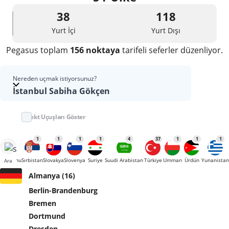
38
118
Yurt İçi
Yurt Dışı
Pegasus toplam
156 noktaya
tarifeli seferler düzenliyor.
Nereden uçmak istiyorsunuz?
İstanbul Sabiha Gökçen
Direkt Uçuşları Göster
4
1
1
1
1
4
37
1
1
1
erasyonu
Sırbistan
Slovakya
Slovenya
Suriye
Suudi Arabistan
Türkiye
Umman
Ürdün
Yunanistan
Ara
Almanya (16)
Berlin-Brandenburg
Bremen
Dortmund
Dresden