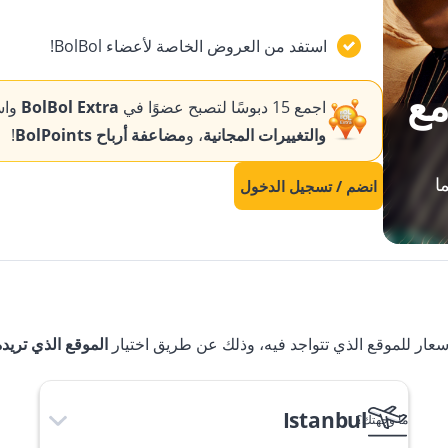
استفد من العروض الخاصة لأعضاء BolBol!
مع
اجمع 15 دبوسًا لتصبح عضوًا في
BolBol Extra
واس
والتغييرات المجانية
، و
مضاعفة أرباح BolPoints
!
ما
انضم / تسجيل الدخول
أسعار للموقع الذي تتواجد فيه، وذلك عن طريق اختيار
الموقع الذي تريده
Istanbul
ما وجهتك؟