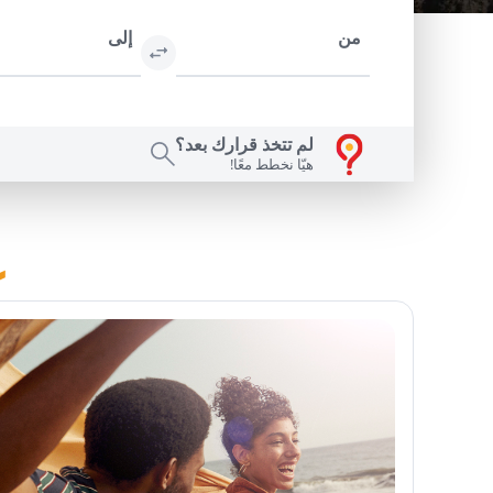
من
إلى
لم تتخذ قرارك بعد؟
هيّا نخطط معًا!
عا