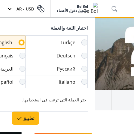
BolBol
AR -
USD
تسجيل دخول الأعضاء
اختيار اللغة والعملة
nglish
Türkçe
ançais
Deutsch
Русский
العربية
spañol
Italiano
اختر العملة التي ترغب في استخدامها.
مكان الإقامة
تطبيق