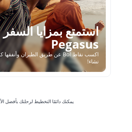
استمتع بمزايا السفر 
Pegasus
اكسب نقاط Bol عن طريق الطيران وأنفقها ك
تشاء!
يمكنك دائمًا التخطيط لرحلتك بأفضل ال