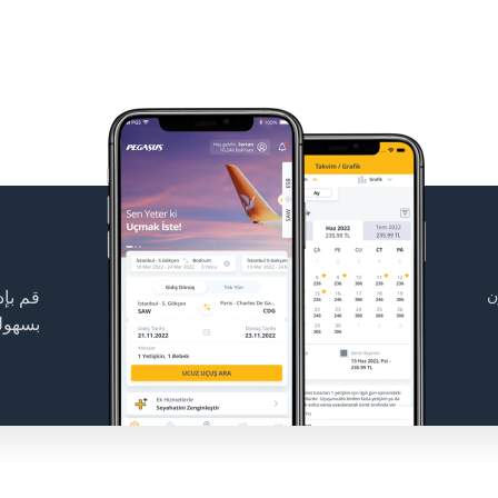
ن
قم بإ
بسهول