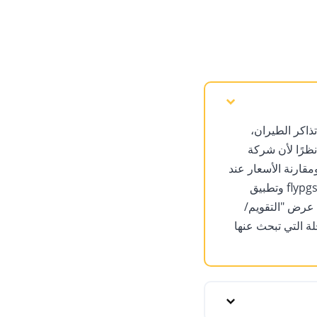
ذاكر الطيران،
ظرًا لأن شركة
ارنة الأسعار عند
شراء تذكرة الطيران. لأنه يمكنك العثور على أرخص تذاكر Pegasus فقط على موقع flypgs.com وتطبيق
عرض "التقويم/
لة التي تبحث عنها