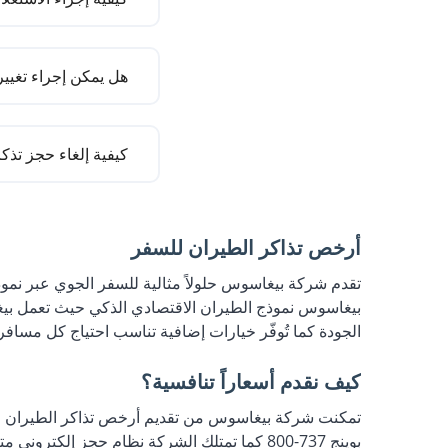
لأعضا
المحمول حتى لا يكو
من أجل إجراء استفس
تنزيل تطبيق الهاتف 
حالة مواجهة أي مشا
هل يمكن إجراء تغيي
نعم، يمكنك إجراء تغ
ypgs.com
الطيران، سواء المحلي
كيفية إلغاء حجز تذك
مو
يمكنك إلغاء الحجز ال
معلومات الحجز (رقم
الخاص بك.
أرخص تذاكر الطيران للسفر
12 12. إذا كنت
الحقول المخصصة لعرض
معاملة مقابل التغيير
تقدم شركة بيغاسوس حلولاً مثالية للسفر الجوي عبر نمو
ينشأ اعتمادًا على فئ
بيغاسوس نموذج الطيران الاقتصادي الذكي حيث تعمل بيغ
في خيارات مثل تعديل
الجودة كما تُوفّر خيارات إضافية تناسب احتياج كل مسافر 
على البلد والمدينة و
كما ندعوك لزيارة صف
أجل إجراء حجز تذكر
كيف نقدم أسعاراً تنافسية؟
بوينج 737-800 كما تمتلك الشركة نظام حجز إلكتروني متكامل يقلل النفقات الإدارية وتتبنى سياسة "الدفع مقابل ما تحتاجه فقط" والتي تمنحك حرية الاختيار.