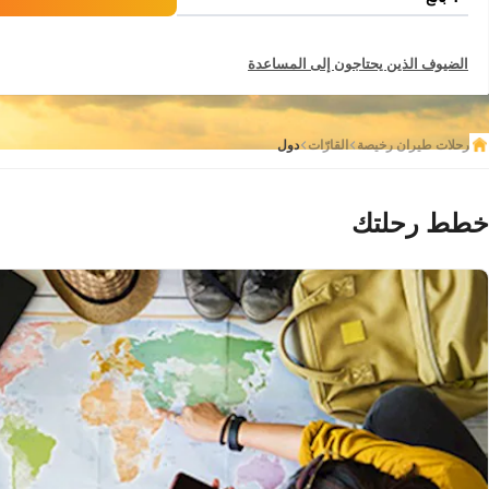
الضيوف الذين يحتاجون إلى المساعدة
رحلات طيران رخيصة
القارّات
دول
خطط رحلتك