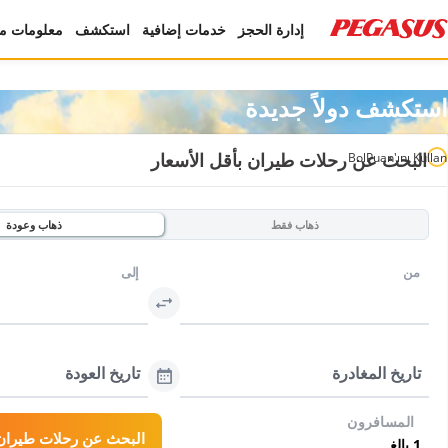
إدارة الحجز
خدمات إضافية
استكشف
معلومات مف
استكشف دولاً جديدة
البحث عن رحلات طيران بأقل الأسعار
BolPuan'ını Kullan
ذهاب فقط
ذهاب وعودة
من
إلى
تاريخ المغادرة
تاريخ العودة
المسافرون
البحث عن رحلات طيران 