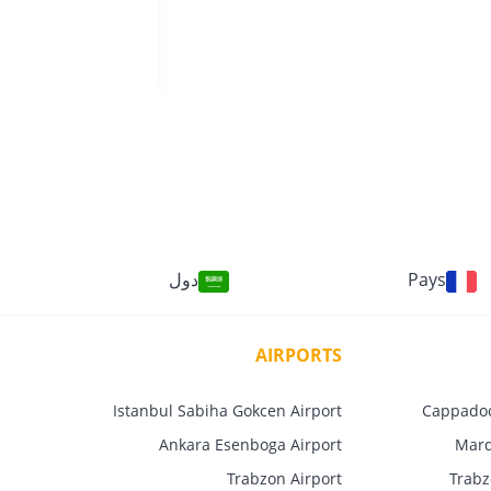
FLY&WATCH
Pays
دول
AIRPORTS
Istanbul Sabiha Gokcen Airport
Cappadoc
Ankara Esenboga Airport
Mard
Trabzon Airport
Trabz