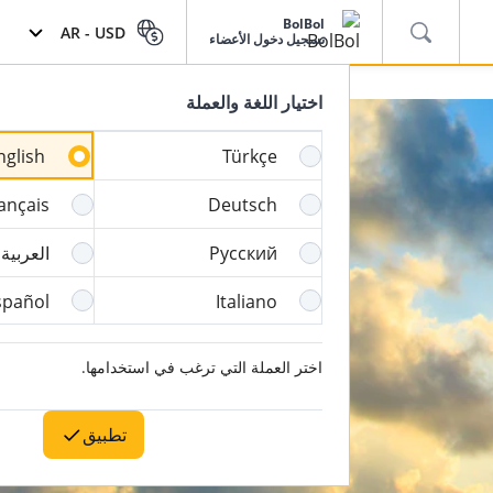
BolBol
AR -
USD
تسجيل دخول الأعضاء
اختيار اللغة والعملة
nglish
Türkçe
ançais
Deutsch
Русский
العربية
spañol
Italiano
اختر العملة التي ترغب في استخدامها.
تطبيق