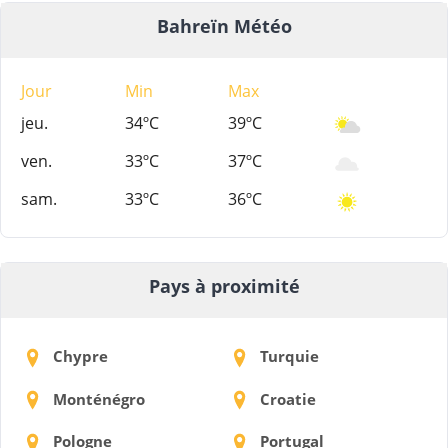
Bahreïn Météo
Jour
Min
Max
jeu.
34ºC
39ºC
ven.
33ºC
37ºC
sam.
33ºC
36ºC
Pays à proximité
Chypre
Turquie
Monténégro
Croatie
Pologne
Portugal