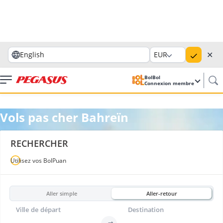
✕
English
EUR
BolBol
Connexion membre
Vols pas cher Bahreïn
RECHERCHER
Utilisez vos BolPuan
Aller simple
Aller-retour
Ville de départ
Destination