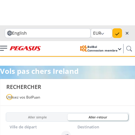
✕
English
EUR
BolBol
Connexion membre
Vols pas chers Ireland
RECHERCHER
Utilisez vos BolPuan
Aller simple
Aller-retour
Ville de départ
Destination