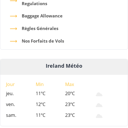
Regulations
Baggage Allowance
Règles Générales
Nos Forfaits de Vols
Ireland Météo
Jour
Min
Max
jeu.
11ºC
20ºC
ven.
12ºC
23ºC
sam.
11ºC
23ºC