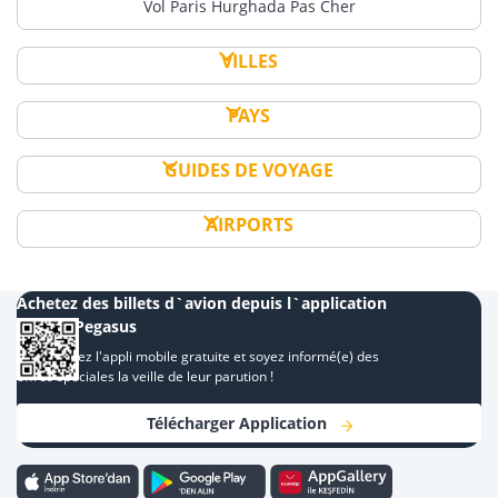
Vol Paris Hurghada Pas Cher
VILLES
PAYS
GUIDES DE VOYAGE
AIRPORTS
Achetez des billets d`avion depuis l`application
mobile Pegasus
Téléchargez l'appli mobile gratuite et soyez informé(e) des
offres spéciales la veille de leur parution !
Télécharger Application