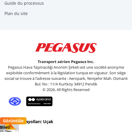
Guide du processus
Plan du site
Transport aérien Pegasus Inc.
Pegasus Hava Taşımacılığı Anonim Şirketi est une société anonyme
exploitée conformément à la législation turque en vigueur. Son siège
social se trouve à l'adresse suivante : Aeropark, Yenişehir Mah. Osmanlı
Bul. No : 11/A Kurtköy 34912 Pendik
© 2026, All Rights Reserved
Görüntüle
Pegasus Havayolları: Uçak
Bileti