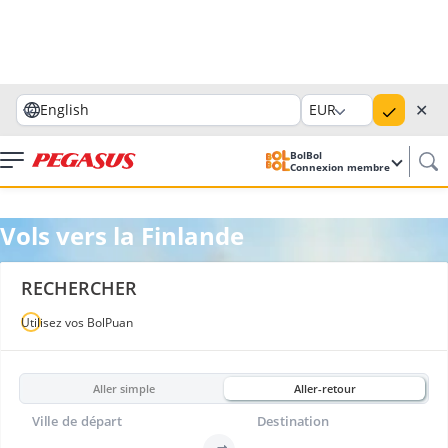
✕
English
EUR
BolBol
Connexion membre
Vols vers la Finlande
RECHERCHER
Utilisez vos BolPuan
Aller simple
Aller-retour
Ville de départ
Destination