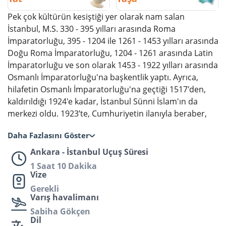
Pek çok kültürün kesiştiği yer olarak nam salan
İstanbul, M.S. 330 - 395 yılları arasında Roma
İmparatorluğu, 395 - 1204 ile 1261 - 1453 yılları arasında
Doğu Roma İmparatorluğu, 1204 - 1261 arasında Latin
İmparatorluğu ve son olarak 1453 - 1922 yılları arasında
Osmanlı İmparatorluğu'na başkentlik yaptı. Ayrıca,
hilafetin Osmanlı İmparatorluğu'na geçtiği 1517'den,
kaldırıldığı 1924'e kadar, İstanbul Sünni İslam'ın da
merkezi oldu. 1923’te, Cumhuriyetin ilanıyla beraber,
Asya-Avrupa arasında kalan stratejik konumu
Daha Fazlasını Göster
sayesinde dünyanın en önemli ticaret ve kültür merkezi
olma konusunda önemli adımlardan birini de atmış
Ankara - İstanbul Uçuş Süresi
oldu. 5,343 kilometrekare ve on beş milyondan fazla
1 Saat 10 Dakika
nüfusuyla İstanbul, bugün sadece Türkiye’nin en büyük
Vize
şehri değil, Avrupa’nın da en büyük metropollerinden
Gerekli
Varış havalimanı
biri. İstanbul’a gelip, eşsiz boğaz manzarası karşısında
balığınızı yemek, Galata Kulesi’nden şehre tepeden
Sabiha Gökçen
Dil
bakmak ve 24 saat yaşayan bu şehri karış karış