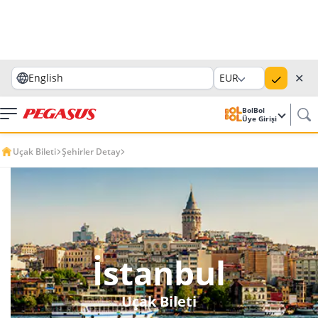
✕
English
EUR
BolBol
Üye Girişi
Uçak Bileti
Şehirler Detay
İstanbul
Uçak Bileti