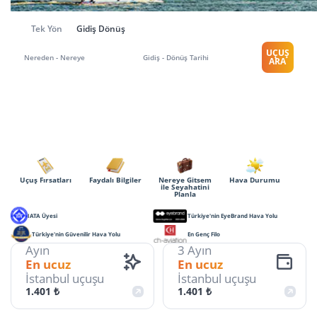
Tek Yön
Gidiş Dönüş
UÇUŞ
Nereden - Nereye
Gidiş - Dönüş Tarihi
ARA
Uçuş Fırsatları
Faydalı Bilgiler
Nereye Gitsem
Hava Durumu
ile Seyahatini
Planla
IATA Üyesi
Türkiye'nin EyeBrand Hava Yolu
Türkiye'nin Güvenilir Hava Yolu
En Genç Filo
Ayın
3 Ayın
En ucuz
En ucuz
İstanbul uçuşu
İstanbul uçuşu
1.401 ₺
1.401 ₺