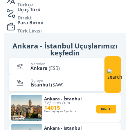
Türkçe
dolaşmak için flypgs.com’dan ucuz uçak bileti alabilir,
Uçuş Türü
seyahatinizde neler yapacağınız konusunda
Direkt
önerilerimize kulak verebilirsiniz.
Para Birimi
Türk Lirası
Ankara - İstanbul Uçuşlarımızı
keşfedin
Nereden
Ankara
(ESB)
Nereye
İstanbul
(SAW)
Ankara - İstanbul
7 Ağustos Cum
1401₺
Bilet Al
'den başlayan fiyatlarla
Ankara - İstanbul