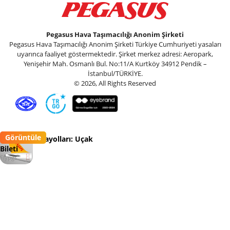
Pegasus Hava Taşımacılığı Anonim Şirketi
Pegasus Hava Taşımacılığı Anonim Şirketi Türkiye Cumhuriyeti yasaları
uyarınca faaliyet göstermektedir. Şirket merkez adresi: Aeropark,
Yenişehir Mah. Osmanlı Bul. No:11/A Kurtköy 34912 Pendik –
İstanbul/TÜRKİYE.
© 2026, All Rights Reserved
Görüntüle
Pegasus Havayolları: Uçak
Bileti
Flypgs