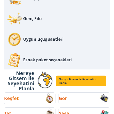
Genç Filo
Uygun uçuş saatleri
Esnek paket seçenekleri
Nereye
Gitsem ile
Nereye Gitsem ile Seyehatini
Seyehatini
Planla
Planla
Keşfet
Gör
Tat
Yaşa