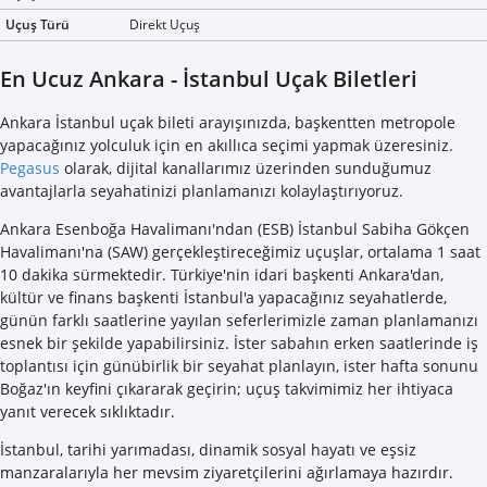
Uçuş Türü
Direkt Uçuş
En Ucuz Ankara - İstanbul Uçak Biletleri
Ankara İstanbul uçak bileti arayışınızda, başkentten metropole
yapacağınız yolculuk için en akıllıca seçimi yapmak üzeresiniz.
Pegasus
olarak, dijital kanallarımız üzerinden sunduğumuz
avantajlarla seyahatinizi planlamanızı kolaylaştırıyoruz.
Ankara Esenboğa Havalimanı'ndan (ESB) İstanbul Sabiha Gökçen
Havalimanı'na (SAW) gerçekleştireceğimiz uçuşlar, ortalama 1 saat
10 dakika sürmektedir. Türkiye'nin idari başkenti Ankara'dan,
kültür ve finans başkenti İstanbul'a yapacağınız seyahatlerde,
günün farklı saatlerine yayılan seferlerimizle zaman planlamanızı
esnek bir şekilde yapabilirsiniz. İster sabahın erken saatlerinde iş
toplantısı için günübirlik bir seyahat planlayın, ister hafta sonunu
Boğaz'ın keyfini çıkararak geçirin; uçuş takvimimiz her ihtiyaca
yanıt verecek sıklıktadır.
İstanbul, tarihi yarımadası, dinamik sosyal hayatı ve eşsiz
manzaralarıyla her mevsim ziyaretçilerini ağırlamaya hazırdır.