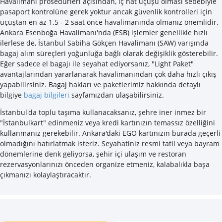
Havalimanı prosedürleri açısından, iç hat uçuşu olması sebebiyle
pasaport kontrolüne gerek yoktur ancak güvenlik kontrolleri için
uçuştan en az 1.5 - 2 saat önce havalimanında olmanız önemlidir.
Ankara Esenboğa Havalimanı'nda (ESB) işlemler genellikle hızlı
ilerlese de, İstanbul Sabiha Gökçen Havalimanı (SAW) varışında
bagaj alım süreçleri yoğunluğa bağlı olarak değişiklik gösterebilir.
Eğer sadece el bagajı ile seyahat ediyorsanız, "Light Paket"
avantajlarından yararlanarak havalimanından çok daha hızlı çıkış
yapabilirsiniz. Bagaj hakları ve paketlerimiz hakkında detaylı
bilgiye
bagaj bilgileri
sayfamızdan ulaşabilirsiniz.
İstanbul'da toplu taşıma kullanacaksanız, şehre iner inmez bir
"İstanbulkart" edinmeniz veya kredi kartınızın temassız özelliğini
kullanmanız gerekebilir. Ankara'daki EGO kartınızın burada geçerli
olmadığını hatırlatmak isteriz. Seyahatiniz resmi tatil veya bayram
dönemlerine denk geliyorsa, şehir içi ulaşım ve restoran
rezervasyonlarınızı önceden organize etmeniz, kalabalıkla başa
çıkmanızı kolaylaştıracaktır.