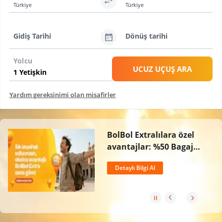
Türkiye
Türkiye
Gidiş Tarihi
Dönüş tarihi
Yolcu
UCUZ UÇUŞ ARA
Yardım gereksinimi olan misafirler
BolBol Extralılara özel
avantajlar: %50 Bagaj
İndirimi, Ücretsiz İptal
Detaylı Bilgi Al
Hakkı ve 2 Kat BolPuan!