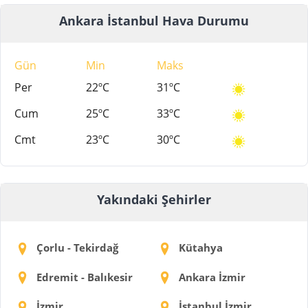
Ankara İstanbul Hava Durumu
Gün
Min
Maks
Per
22ºC
31ºC
Cum
25ºC
33ºC
Cmt
23ºC
30ºC
Yakındaki Şehirler
Çorlu - Tekirdağ
Kütahya
Edremit - Balıkesir
Ankara İzmir
İzmir
İstanbul İzmir