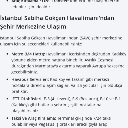
Araç Kiralama / Özel Transfer:
Konforlu bir ulaşım tercih
edenler için idealdir.
İstanbul Sabiha Gökçen Havalimanı'ndan
Şehir Merkezine Ulaşım
İstanbul Sabiha Gökçen Havalimanı'ndan (SAW) şehir merkezine
ulaşım için şu seçenekleri kullanabilirsiniz:
Metro (M4 Hattı):
Havalimanı içerisinden doğrudan Kadıköy
yönüne giden metro hattına binebilir, Ayrılık Çeşmesi
durağından Marmaray'a aktarma yaparak Avrupa Yakası'na
geçebilirsiniz.
Havabus Servisleri:
Kadıköy ve Taksim gibi merkezi
noktalara direkt ulaşım sağlar. Valizli yolcular için oldukça
pratiktir.
İETT Otobüsleri:
E-3 (4. Levent), E-9 (Bostancı), E-10 ve E-11
(Kadıköy) gibi hatlarla şehrin çeşitli noktalarına
ulaşabilirsiniz.
Taksi ve Araç Kiralama:
Terminal çıkışında 7/24 taksi
bulabilir veya Pegasus iş ortakları aracılığıyla araç