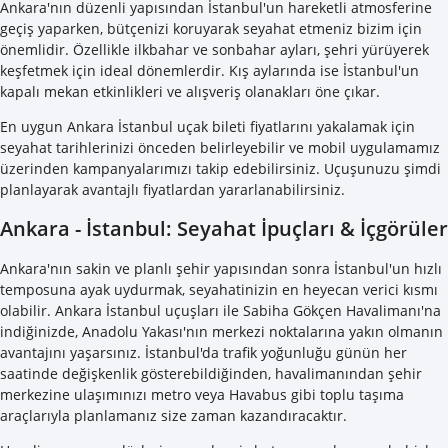
Ankara'nın düzenli yapısından İstanbul'un hareketli atmosferine
geçiş yaparken, bütçenizi koruyarak seyahat etmeniz bizim için
önemlidir. Özellikle ilkbahar ve sonbahar ayları, şehri yürüyerek
keşfetmek için ideal dönemlerdir. Kış aylarında ise İstanbul'un
kapalı mekan etkinlikleri ve alışveriş olanakları öne çıkar.
En uygun Ankara İstanbul uçak bileti fiyatlarını yakalamak için
seyahat tarihlerinizi önceden belirleyebilir ve mobil uygulamamız
üzerinden kampanyalarımızı takip edebilirsiniz. Uçuşunuzu şimdi
planlayarak avantajlı fiyatlardan yararlanabilirsiniz.
Ankara - İstanbul: Seyahat İpuçları & İçgörüler
Ankara'nın sakin ve planlı şehir yapısından sonra İstanbul'un hızlı
temposuna ayak uydurmak, seyahatinizin en heyecan verici kısmı
olabilir. Ankara İstanbul uçuşları ile Sabiha Gökçen Havalimanı'na
indiğinizde, Anadolu Yakası'nın merkezi noktalarına yakın olmanın
avantajını yaşarsınız. İstanbul'da trafik yoğunluğu günün her
saatinde değişkenlik gösterebildiğinden, havalimanından şehir
merkezine ulaşımınızı metro veya Havabus gibi toplu taşıma
araçlarıyla planlamanız size zaman kazandıracaktır.