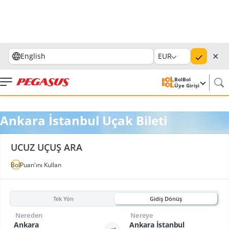
✕
English
EUR
BolBol
Üye Girişi
Ankara İstanbul Uçak Bileti
UCUZ UÇUŞ ARA
BolPuan'ını Kullan
Tek Yön
Gidiş Dönüş
Nereden
Nereye
Ankara
Ankara İstanbul