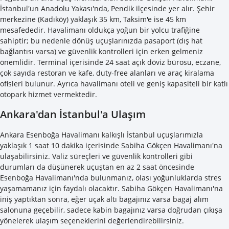
İstanbul'un Anadolu Yakası'nda, Pendik ilçesinde yer alır. Şehir
merkezine (Kadıköy) yaklaşık 35 km, Taksim'e ise 45 km
mesafededir. Havalimanı oldukça yoğun bir yolcu trafiğine
sahiptir; bu nedenle dönüş uçuşlarınızda pasaport (dış hat
bağlantısı varsa) ve güvenlik kontrolleri için erken gelmeniz
önemlidir. Terminal içerisinde 24 saat açık döviz bürosu, eczane,
çok sayıda restoran ve kafe, duty-free alanları ve araç kiralama
ofisleri bulunur. Ayrıca havalimanı oteli ve geniş kapasiteli bir katlı
otopark hizmet vermektedir.
Ankara'dan İstanbul'a Ulaşım
Ankara Esenboğa Havalimanı kalkışlı İstanbul uçuşlarımızla
yaklaşık 1 saat 10 dakika içerisinde Sabiha Gökçen Havalimanı'na
ulaşabilirsiniz. Valiz süreçleri ve güvenlik kontrolleri gibi
durumları da düşünerek uçuştan en az 2 saat öncesinde
Esenboğa Havalimanı'nda bulunmanız, olası yoğunluklarda stres
yaşamamanız için faydalı olacaktır. Sabiha Gökçen Havalimanı'na
iniş yaptıktan sonra, eğer uçak altı bagajınız varsa bagaj alım
salonuna geçebilir, sadece kabin bagajınız varsa doğrudan çıkışa
yönelerek ulaşım seçeneklerini değerlendirebilirsiniz.