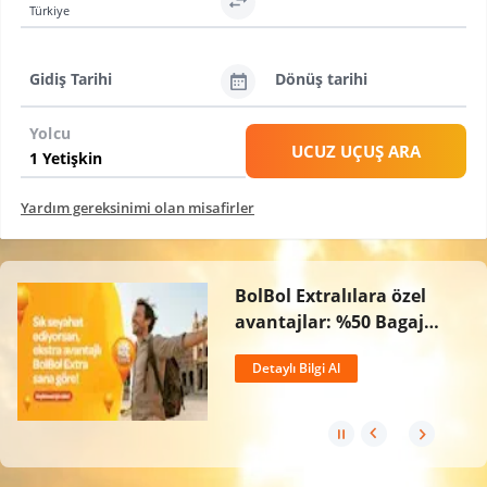
Türkiye
Gidiş Tarihi
Dönüş tarihi
Yolcu
UCUZ UÇUŞ ARA
Yardım gereksinimi olan misafirler
BolBol Extralılara özel
avantajlar: %50 Bagaj
İndirimi, Ücretsiz İptal
Detaylı Bilgi Al
Hakkı ve 2 Kat BolPuan!