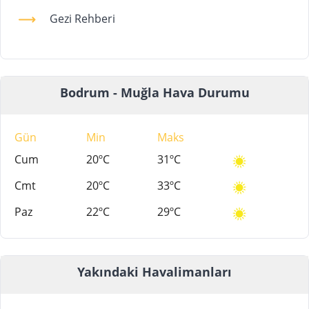
Gezi Rehberi
Bodrum - Muğla Hava Durumu
Gün
Min
Maks
Cum
20ºC
31ºC
Cmt
20ºC
33ºC
Paz
22ºC
29ºC
Yakındaki Havalimanları