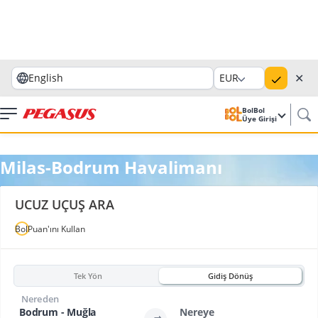
✕
English
EUR
BolBol
Üye Girişi
Milas-Bodrum Havalimanı
UCUZ UÇUŞ ARA
BolPuan'ını Kullan
Tek Yön
Gidiş Dönüş
Nereden
Bodrum - Muğla
Nereye