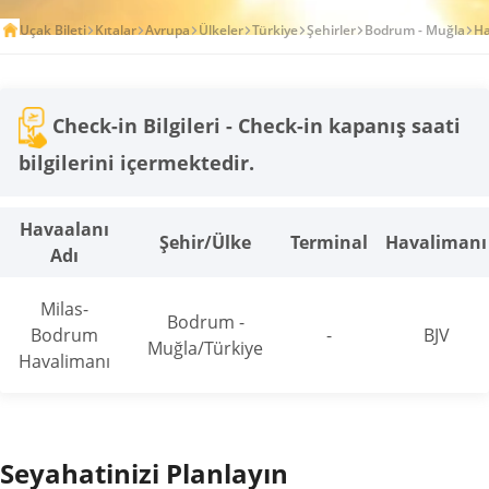
Uçak Bileti
Kıtalar
Avrupa
Ülkeler
Türkiye
Şehirler
Bodrum - Muğla
Ha
Check-in Bilgileri - Check-in kapanış saati
bilgilerini içermektedir.
Havaalanı
Şehir/Ülke
Terminal
Havalimanı
Adı
Milas-
Bodrum -
Bodrum
-
BJV
Muğla/Türkiye
Havalimanı
Seyahatinizi Planlayın