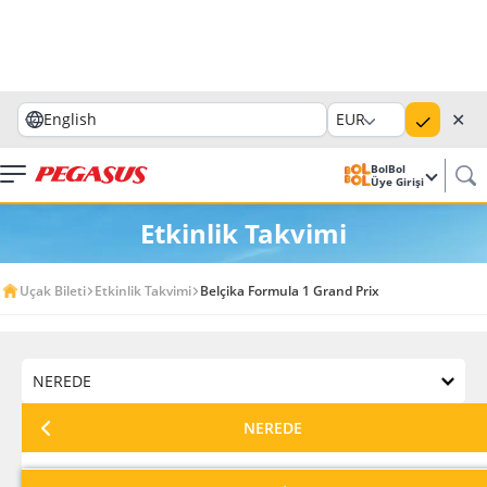
✕
English
EUR
BolBol
Üye Girişi
Etkinlik Takvimi
Uçak Bileti
Etkinlik Takvimi
Belçika Formula 1 Grand Prix
NEREDE
NEREDE
HANGİ AY