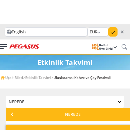
✕
English
EUR
BolBol
Üye Girişi
Etkinlik Takvimi
Uçak Bileti
Etkinlik Takvimi
Uluslararası Kahve ve Çay Festivali
NEREDE
NEREDE
HANGİ AY