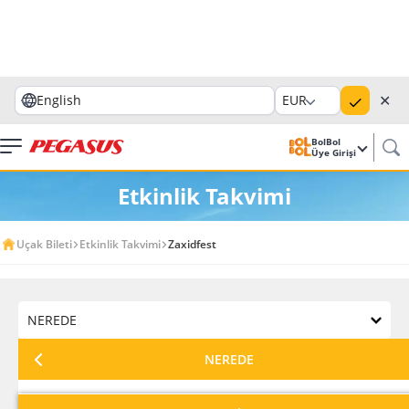
✕
English
EUR
BolBol
Üye Girişi
Etkinlik Takvimi
Uçak Bileti
Etkinlik Takvimi
Zaxidfest
NEREDE
NEREDE
HANGİ AY