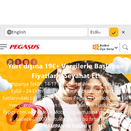
✕
English
EUR
BolBol
Üye Girişi
Yurt dışına 19€+ Vergilerle Başlayan
Fiyatlarla Seyahat Et!
Kampanya Teklifi: 14-17 Haziran tarihlerinde alacağın, 1
Eylül – 24 Ekim 2024 uçuş tarihli belirtilen yurt dışı
hatlarındaki Light Paket biletleri Pegasus BolBollulara 19€
+vergilerden başlayan fiyatlarla satışta! Hadi hemen
flypgs.com ve Pegasus Mobil uygulamasına gel, biletlerini
al, sadece 50.000 koltukla geçerli bu fırsatı kaçırma!
KAMPANYA TARİHİ