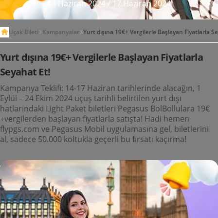
14 Haziran 2024
/
17 Haziran 2024
Uçak Bileti
Kampanyalar
Yurt dışına 19€+ Vergilerle Başlayan Fiyatlarla S
Yurt dışına 19€+ Vergilerle Başlayan Fiyatlarla
Seyahat Et!
Kampanya Teklifi: 14-17 Haziran tarihlerinde alacağın, 1
Eylül – 24 Ekim 2024 uçuş tarihli belirtilen yurt dışı
hatlarındaki Light Paket biletleri Pegasus BolBollulara 19€
+vergilerden başlayan fiyatlarla satışta! Hadi hemen
flypgs.com ve Pegasus Mobil uygulamasına gel, biletlerini
al, sadece 50.000 koltukla geçerli bu fırsatı kaçırma!