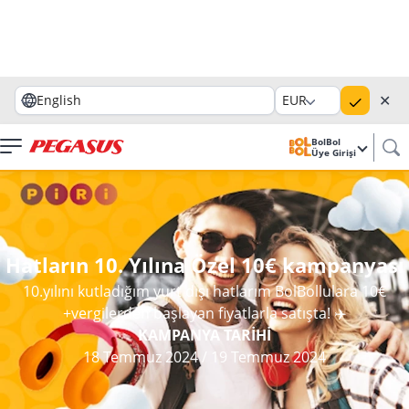
✕
English
EUR
BolBol
Üye Girişi
Hatların 10. Yılına Özel 10€ kampanyası
10.yılını kutladığım yurt dışı hatlarım BolBollulara 10€
+vergilerden başlayan fiyatlarla satışta! ✈️
KAMPANYA TARİHİ
18 Temmuz 2024
/
19 Temmuz 2024