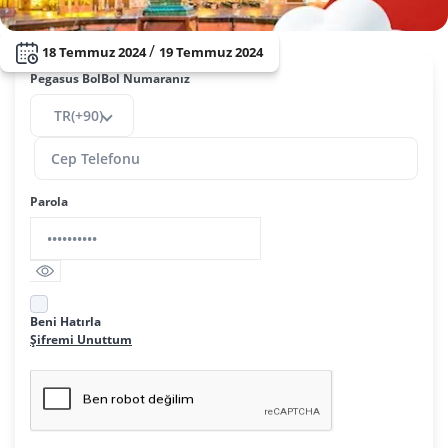
/
18 Temmuz 2024
19 Temmuz 2024
Pegasus BolBol Numaranız
TR(+90)
Parola
Beni Hatırla
Şifremi Unuttum