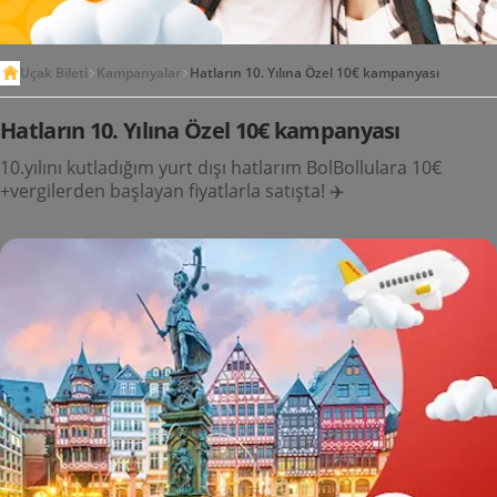
Uçak Bileti
Kampanyalar
Hatların 10. Yılına Özel 10€ kampanyası
Hatların 10. Yılına Özel 10€ kampanyası
10.yılını kutladığım yurt dışı hatlarım BolBollulara 10€
+vergilerden başlayan fiyatlarla satışta! ✈️