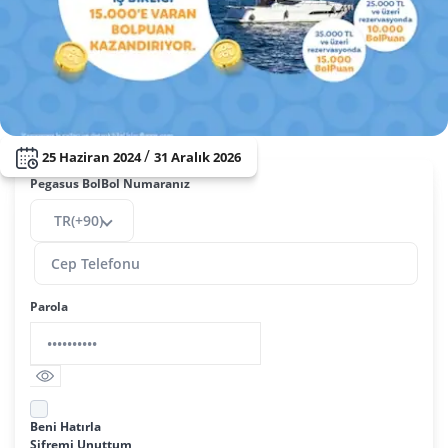
/
25 Haziran 2024
31 Aralık 2026
Pegasus BolBol Numaranız
TR(+90)
Parola
Beni Hatırla
Şifremi Unuttum