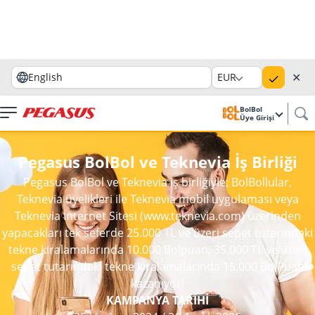
✕
English
EUR
BolBol
Üye Girişi
Pegasus BolBol ve Teknevia İş Birliği
Pegasus BolBol ve Teknevia iş birliğiyle; BolBollular,
Teknevia üyelikleri ile Teknevia mobil uygulaması veya
Teknevia İnternet Sitesi (www.teknevia.com) üzerinden
yapacakları tek seferde 25.000 TL ve üzeri sepet tutarındaki
tekne kiralamalarında 10.000 Bolpuan, 35.000 TL ve üzeri
sepet tutarındaki tekne kiralamalarında 15.000 BolPuan
kazanıyor!
KAMPANYA TARİHİ