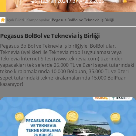
25 Haziran 2024
/
31 Aralık 2026
Uçak Bileti
Kampanyalar
Pegasus BolBol ve Teknevia İş Birliği
Pegasus BolBol ve Teknevia İş Birliği
Pegasus BolBol ve Teknevia iş birliğiyle; BolBollular,
Teknevia üyelikleri ile Teknevia mobil uygulaması veya
Teknevia İnternet Sitesi (www.teknevia.com) üzerinden
yapacakları tek seferde 25.000 TL ve üzeri sepet tutarındaki
tekne kiralamalarında 10.000 Bolpuan, 35.000 TL ve üzeri
sepet tutarındaki tekne kiralamalarında 15.000 BolPuan
kazanıyor!