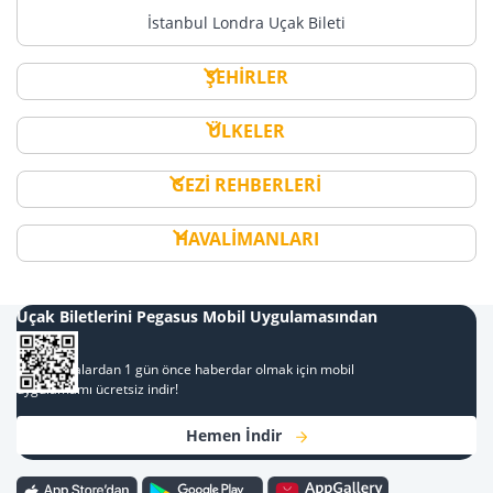
İstanbul Londra Uçak Bileti
ŞEHİRLER
ÜLKELER
GEZİ REHBERLERİ
HAVALİMANLARI
Uçak Biletlerini Pegasus Mobil Uygulamasından
Al
Kampanyalardan 1 gün önce haberdar olmak için mobil
uygulamamı ücretsiz indir!
Hemen İndir