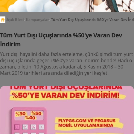
Uçak Bileti
Kampanyalar
Tüm Yurt Dışı Uçuşlarında %50'ye Varan Dev İnd
Tüm Yurt Dışı Uçuşlarında %50'ye Varan Dev
İndirim
Yurt dışı hayalini daha fazla erteleme, çünkü şimdi tüm yurt
dışı uçuşlarında geçerli %50’ye varan indirim bende! Hadi o
zaman, biletini 10 Ağustos’a kadar al, 5 Kasım 2018 – 30
Mart 2019 tarihleri arasında dilediğin yeri keşfet.