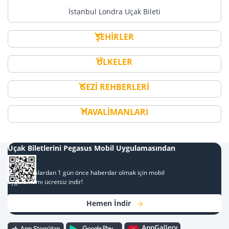
İstanbul Londra Uçak Bileti
ŞEHİRLER
ÜLKELER
GEZİ REHBERLERİ
HAVALİMANLARI
Uçak Biletlerini Pegasus Mobil Uygulamasından
Al
Kampanyalardan 1 gün önce haberdar olmak için mobil
uygulamamı ücretsiz indir!
Hemen İndir