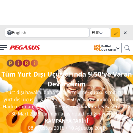
✕
English
EUR
BolBol
Üye Girişi
Tüm Yurt Dışı Uçuşlarında %50'ye Varan
Dev İndirim
Yurt dışı hayalini daha fazla erteleme, çünkü şimdi tüm
yurt dışı uçuşlarında geçerli %50’ye varan indirim bende!
Hadi o zaman, biletini 10 Ağustos’a kadar al, 5 Kasım 2018
– 30 Mart 2019 tarihleri arasında dilediğin yeri keşfet.
KAMPANYA TARİHİ
08 Ağustos 2018
/
10 Ağustos 2018