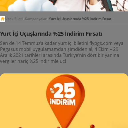
Uçak Bileti
Kampanyalar
Yurt İçi Uçuşlarında %25 İndirim Fırsatı
Yurt İçi Uçuşlarında %25 İndirim Fırsatı
Sen de 14 Temmuz’a kadar yurt içi biletini flypgs.com veya
Pegasus mobil uygulamamdan şimdiden al, 4 Ekim – 29
Aralık 2021 tarihleri arasında Türkiye’nin dört bir yanına
vergiler hariç %25 indirimle uç!