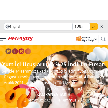
✕
English
EUR
BolBol
Üye Girişi
Yurt İçi Uçuşlarında %25 İndirim Fırsatı
Sen de 14 Temmuz’a kadar yurt içi biletini flypgs.com veya
Pegasus mobil uygulamamdan şimdiden al, 4 Ekim – 29
Aralık 2021 tarihleri arasında Türkiye’nin dört bir yanına
vergiler hariç %25 indirimle uç!
KAMPANYA TARİHİ
12 Temmuz 2021
/
14 Temmuz 2021