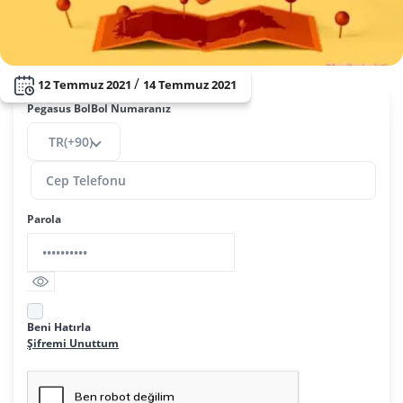
/
12 Temmuz 2021
14 Temmuz 2021
Pegasus BolBol Numaranız
TR(+90)
Parola
Beni Hatırla
Şifremi Unuttum